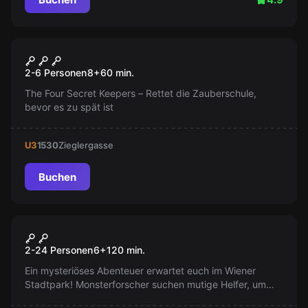
Escape Room
School of Magic
Populär
2-6 Personen
8
+
60
min.
The Four Secret Keepers – Rettet die Zauberschule,
bevor es zu spät ist
U3
1530
Zieglergasse
Buchen
Outdoor
(Outdoor Kids) Monster in the
Populär
2-24 Personen
6
+
120
min.
City (6-12 Jahre)
Ein mysteriöses Abenteuer erwartet euch im Wiener
Stadtpark! Monsterforscher suchen mutige Helfer, um
rätselhafte Spuren zu entdecken und verborgene