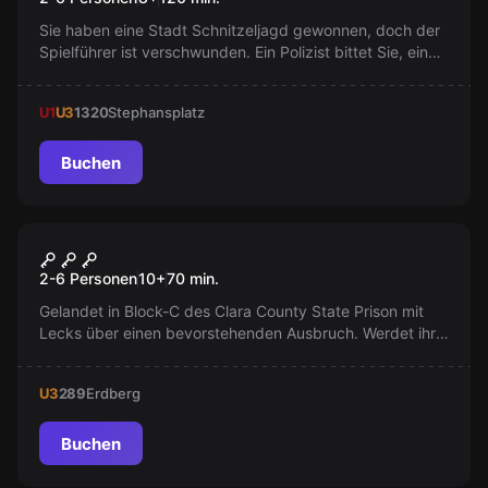
Sie haben eine Stadt Schnitzeljagd gewonnen, doch der
Spielführer ist verschwunden. Ein Polizist bittet Sie, einen
flüchtigen Magier zu verfolgen und Rätsel zu lösen, um
die Mission zu erfüllen.
U1
U3
1320
Stephansplatz
Buchen
Escape Room
Prison Break
2-6 Personen
10
+
70
min.
Gelandet in Block-C des Clara County State Prison mit
Lecks über einen bevorstehenden Ausbruch. Werdet ihr
den Plan finden und rechtzeitig entkommen? Keine Zeit
zu verlieren!
U3
289
Erdberg
Buchen