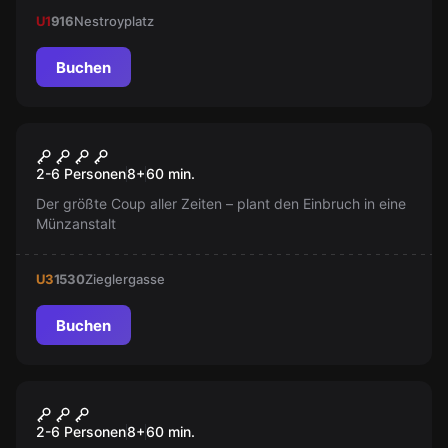
Geheimnisse zu lüften. Ein interaktives Erlebnis speziell
U1
916
Nestroyplatz
für Kinder von 6 bis 12 Jahren – bereit, die Monsterwelt
zu erforschen?
Buchen
Escape Room
La Misión Del Profesor
Populär
2-6 Personen
8
+
60
min.
Der größte Coup aller Zeiten – plant den Einbruch in eine
Münzanstalt
U3
1530
Zieglergasse
Buchen
Escape Room
The Castle
2-6 Personen
8
+
60
min.