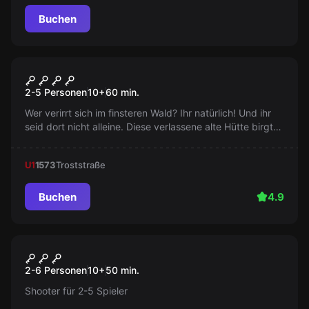
spannenden Abenteuer auf!
Buchen
Escape Room
Die Hexenhütte
2-5 Personen
10
+
60
min.
Wer verirrt sich im finsteren Wald? Ihr natürlich! Und ihr
seid dort nicht alleine. Diese verlassene alte Hütte birgt
dunkle Geheimnisse, die ihr am liebsten gar nicht kennen
möchtet. Ihr solltet schnell entfliehen, denn bleibt ihr zu
U1
1573
Troststraße
lange, war es euer letzter Ausflug.
Buchen
4.9
Escape Room
Sintclair VS Dracula Free
Neu
2-6 Personen
10
+
50
min.
Walking
Shooter für 2-5 Spieler