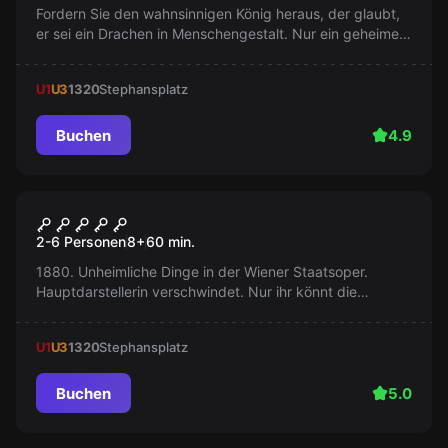
Fordern Sie den wahnsinnigen König heraus, der glaubt,
er sei ein Drachen in Menschengestalt. Nur ein geheimer
Zirkel kann die Tyrannie beenden und das Königreich
retten. Sind Sie bereit für dieses Abenteuer?
U1
U3
1320
Stephansplatz
Buchen
4.9
Escape Room
The Opera
2-6 Personen
8
+
60
min.
1880. Unheimliche Dinge in der Wiener Staatsoper.
Hauptdarstellerin verschwindet. Nur ihr könnt die
Geheimnisse entwirren und die Oper retten. Beweist
euren Mut.
U1
U3
1320
Stephansplatz
Buchen
5.0