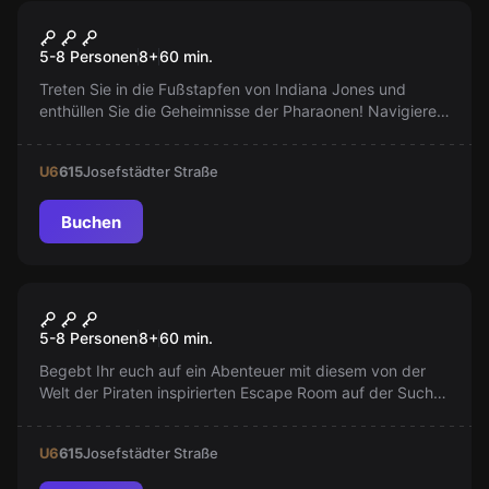
Escape Room
Der Schatz des Pharao
5-8 Personen
8
+
60
min.
Treten Sie in die Fußstapfen von Indiana Jones und
enthüllen Sie die Geheimnisse der Pharaonen! Navigieren
Sie durch das Labyrinth in nur 60 Minuten! Ein echtes
Abenteuer erwartet Sie!
U6
615
Josefstädter Straße
Buchen
Escape Room
Das große Piratenabenteuer
5-8 Personen
8
+
60
min.
Begebt Ihr euch auf ein Abenteuer mit diesem von der
Welt der Piraten inspirierten Escape Room auf der Suche
nach dem verfluchten Schatz.
U6
615
Josefstädter Straße