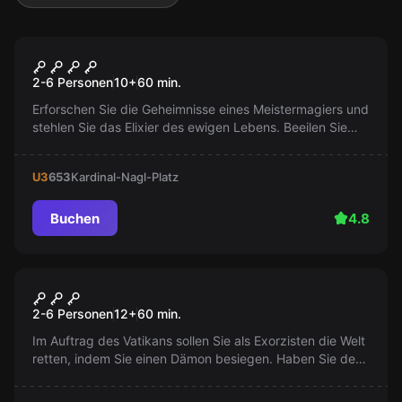
Escape Room
Der Zauberer
Populär
2-6 Personen
10
+
60
min.
Erforschen Sie die Geheimnisse eines Meistermagiers und
stehlen Sie das Elixier des ewigen Lebens. Beeilen Sie
sich, bevor der Zauberer zurückkehrt. Ihr Leben könnte
auf dem Spiel stehen!
U3
653
Kardinal-Nagl-Platz
Buchen
4.8
Escape Room
Das verfluchte Kloster
Populär
2-6 Personen
12
+
60
min.
Im Auftrag des Vatikans sollen Sie als Exorzisten die Welt
retten, indem Sie einen Dämon besiegen. Haben Sie den
Mut für diese beunruhigende Mission? Nur 1 Stunde
bleibt Ihnen.