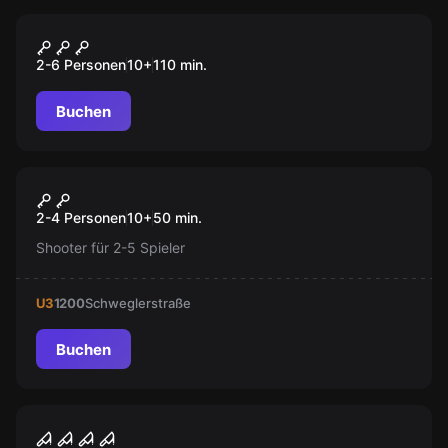
Outdoor
OPERATION MINDFALL
2-6 Personen
10
+
110
min.
Buchen
Escape Room
Sintclair VS Dracula Free
Neu
2-4 Personen
10
+
50
min.
Walking
Shooter für 2-5 Spieler
U3
1200
Schweglerstraße
Buchen
Escape Room
Jack the Ripper
Neu