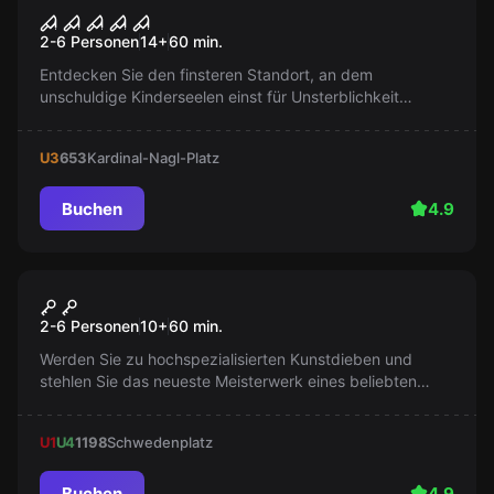
Das verlassene Waisenhaus
Populär
2-6 Personen
14
+
60
min.
Entdecken Sie den finsteren Standort, an dem
unschuldige Kinderseelen einst für Unsterblichkeit
geopfert wurden. Mit jedem Atemzug spüren Sie die
Überreste vergangener Missetaten. Trauen Sie sich hier
U3
653
Kardinal-Nagl-Platz
hinein?
Buchen
4.9
Escape Room
Die Kunst des Klauens
Populär
2-6 Personen
10
+
60
min.
Werden Sie zu hochspezialisierten Kunstdieben und
stehlen Sie das neueste Meisterwerk eines beliebten
Künstlers! Nutzen Sie Ihr Fingerspitzengefühl - Sie haben
nur 60 Minuten
U1
U4
1198
Schwedenplatz
Buchen
4.9