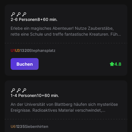
Escape Room
School of Magic
2-6 Personen
8
+
60
min.
Erlebe ein magisches Abenteuer! Nutze Zauberstäbe,
rette eine Schule und treffe fantastische Kreaturen. Fühle
die Magie, rette deinen Tag!
U1
U3
1320
Stephansplatz
Buchen
4.8
Escape Room
Das Büro des Professors
Neu
1-4 Personen
10
+
60
min.
An der Universität von Blattberg häufen sich mysteriöse
Ereignisse. Radioaktives Material verschwindet,
Laborleiter sind unauffindbar und rätselhafte Dokumente
tauchen auf. Entdeckt als Studenten verborgene
U6
1235
Siebenhirten
Geheimnisse und deckt die Wahrheit in einem