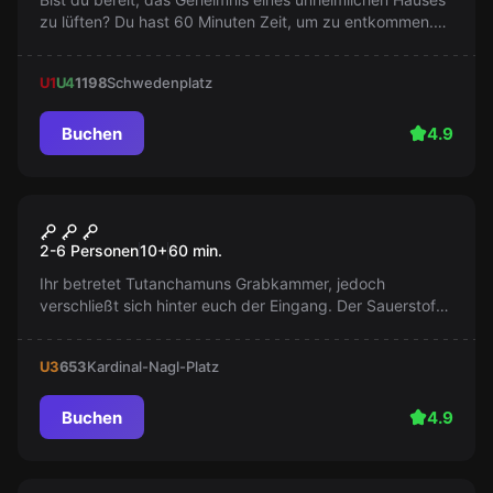
zu lüften? Du hast 60 Minuten Zeit, um zu entkommen.
Die Uhr tickt bereits...
U1
U4
1198
Schwedenplatz
Buchen
4.9
Escape Room
Die Rache des Tutanchamuns
Populär
2-6 Personen
10
+
60
min.
Ihr betretet Tutanchamuns Grabkammer, jedoch
verschließt sich hinter euch der Eingang. Der Sauerstoff
reicht noch für 60 Minuten. Findet einen Ausweg, sonst
wird es auch zu eurer Grabkammer werden.
U3
653
Kardinal-Nagl-Platz
Buchen
4.9
Escape Room