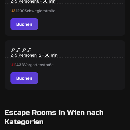
2-5 Personen
8
+
50
min.
U3
1200
Schweglerstraße
Buchen
Escape Room
GAMBLING JACK
2-5 Personen
12
+
60
min.
U1
1433
Vorgartenstraße
Buchen
Escape Rooms in Wien nach
Kategorien