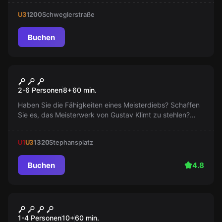
U3
1200
Schweglerstraße
Buchen
Escape Room
Mission Belvedere
2-6 Personen
8
+
60
min.
Haben Sie die Fähigkeiten eines Meisterdiebs? Schaffen
Sie es, das Meisterwerk von Gustav Klimt zu stehlen?
Geheime Türen, Laser und brandneue Rätsel erwarten Sie
im spannendsten Abenteuer Wiens, Mission Belvedere!
U1
U3
1320
Stephansplatz
Buchen
4.8
Escape Room
Das Büro des Professors
1-4 Personen
10
+
60
min.