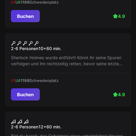
U1
U4
1198
Schwedenplatz
Buchen
4.9
Escape Room
Sherlock
Populär
2-6 Personen
10
+
60
min.
Sherlock Holmes wurde entführt! Könnt ihr seine Spuren
verfolgen und ihn rechtzeitig retten, bevor seine letzte
Stunde schlägt? Die Zeit läuft...
U1
U4
1198
Schwedenplatz
Buchen
4.9
Escape Room
Das Geisterhaus
Populär
2-6 Personen
12
+
60
min.
Bist du bereit, das Geheimnis eines unheimlichen Hauses