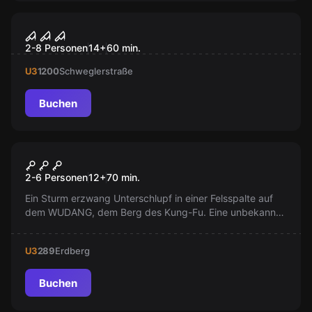
VR
Virtual Reality
2-8 Personen
14
+
60
min.
U3
1200
Schweglerstraße
Buchen
Escape Room
Wudang Shan
2-6 Personen
12
+
70
min.
Ein Sturm erzwang Unterschlupf in einer Felsspalte auf
dem WUDANG, dem Berg des Kung-Fu. Eine unbekannte
Holztür verbirgt sich im Kerzenschein. Ist das die
verlorene Kammer von Großmeister Shi-Fu? Ihr
U3
289
Erdberg
Abenteuer beginnt!
Buchen