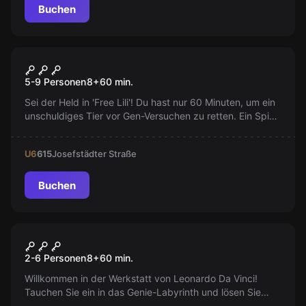
Buchen
Escape Room
Free the Monkey
5-9 Personen
8
+
60
min.
Sei der Held in 'Free Lili'! Du hast nur 60 Minuten, um ein
unschuldiges Tier vor Gen-Versuchen zu retten. Ein Spiel
für Abenteurer und Tierrettungsfans.
U6
615
Josefstädter Straße
Buchen
Escape Room
Da Vinci
2-6 Personen
8
+
60
min.
Willkommen in der Werkstatt von Leonardo Da Vinci!
Tauchen Sie ein in das Genie-Labyrinth und lösen Sie
seine Geheimnisse auf! Werden Sie seine Schüler und