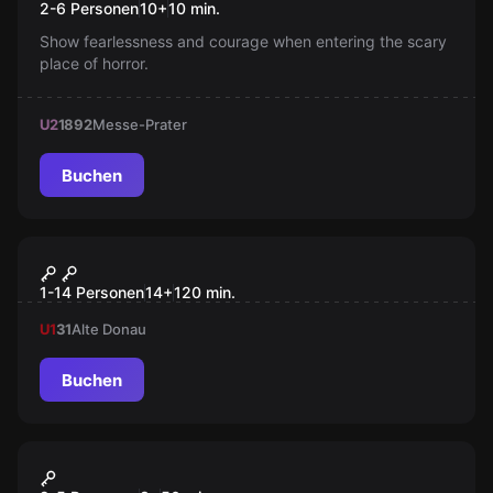
2-6 Personen
10
+
10
min.
Show fearlessness and courage when entering the scary
place of horror.
U2
1892
Messe-Prater
Buchen
Outdoor
Weihnachtsmann entführt
1-14 Personen
14
+
120
min.
U1
31
Alte Donau
Buchen
Escape Room
Kinder Virtual Reality