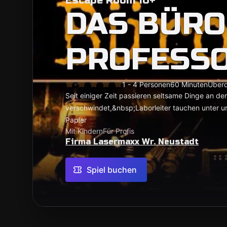
Escape Room 10+
DAS BÜRO
PROFESS
1 - 4 Personen
60 Minuten
Überd
Seit einiger Zeit passieren seltsame Dinge an der
verschwindet,&nbsp;Laborleiter tauchen unter u
Papier
Mit Kindern
Für Profis
Firma Lasermaxx Wr. Neustadt
Spiel buchen