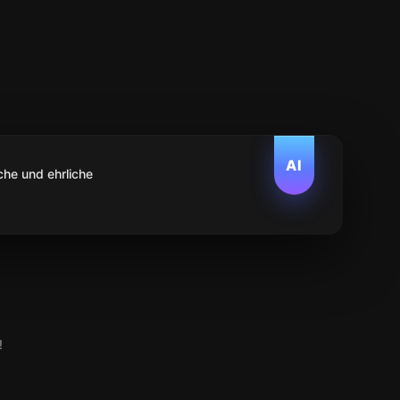
AI
che und ehrliche
!