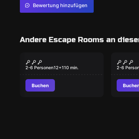
Bewertung hinzufügen
Andere Escape Rooms an diese
Outdoor
Outdoor
Blackout
OPERA
2-6 Personen
12
+
110
min.
2-6 Perso
Buchen
Buche