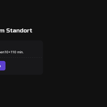
m Standort
TION MINDFALL
nen
10
+
110
min.
n