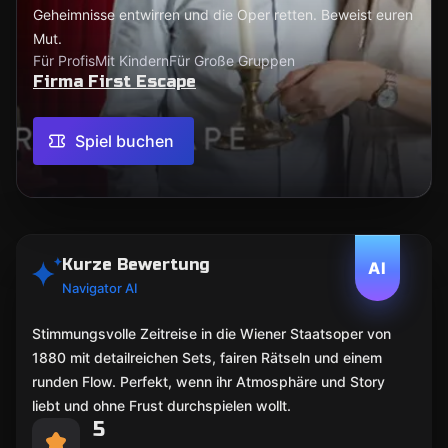
Geheimnisse entwirren und die Oper retten. Beweist euren
Mut.
Für Profis
Mit Kindern
Für Große Gruppen
Firma First Escape
Spiel buchen
Kurze Bewertung
AI
Navigator AI
Stimmungsvolle Zeitreise in die Wiener Staatsoper von
1880 mit detailreichen Sets, fairen Rätseln und einem
runden Flow. Perfekt, wenn ihr Atmosphäre und Story
liebt und ohne Frust durchspielen wollt.
5