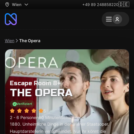
🇩🇪
Wien
+49 89 248858220
Wien
The Opera
Escape Room 8+
THE OPERA
Verifiziert
5
2 - 6 Personen
60 Minuten
Schwierig
1880. Unheimliche Dinge in der Wiener Staatsoper.
Hauptdarstellerin verschwindet. Nur ihr könnt die