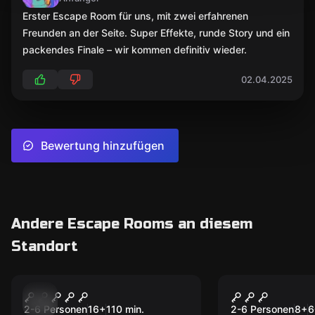
Erster Escape Room für uns, mit zwei erfahrenen
Freunden an der Seite. Super Effekte, runde Story und ein
packendes Finale – wir kommen definitiv wieder.
02.04.2025
Bewertung hinzufügen
Andere Escape Rooms an diesem
Standort
Escape Room
Escape Room
THE TEMPLE
The Castle
2-6 Personen
16
+
110
min.
2-6 Personen
8
+
6