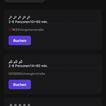
VR
VR Quest "Survival"
2-6 Personen
10
+
60
min.
U1
1433
Vorgartenstraße
Buchen
VR
Virtual Reality
2-8 Personen
14
+
60
min.
U3
1200
Schweglerstraße
Buchen
VR
VR Quest "Dream Hackers"