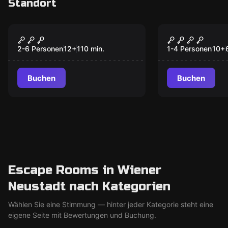
Standort
Outdoor
Escape Room
Blackout
Das Büro d
Professors
2-6 Personen
12
+
110
min.
1-4 Personen
10
+
Buchen
Buchen
Escape Rooms in Wiener
Neustadt nach Kategorien
Wählen Sie eine Stimmung — hinter jeder Kategorie steht eine
eigene Seite mit Bewertungen und Buchung.