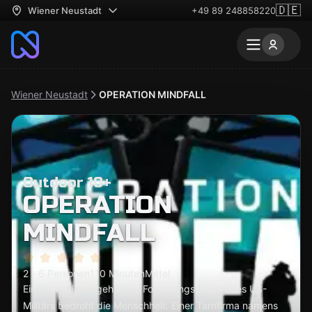
🇩🇪
Wiener Neustadt
+49 89 248858220
Wiener Neustadt
OPERATION MINDFALL
Outdoor 10+
OPERATION
MINDFALL
2 - 6 Personen
110 Minuten
Mittel
Ein ehemaliges, geheimes Forschungsprojekt des US-
Militärs bedroht die Menschheit. Einer Tarnfirma namens