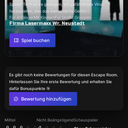
Spider Tech ist es gelungen, ein gefährliches Virus
herzustellen, das das menschliche Gehirn i
Für Anfänger
Mit Kindern
Für Große Gruppen
Firma Lasermaxx Wr. Neustadt
Spiel buchen
Es gibt noch keine Bewertungen für diesen Escape Room.
Hinterlassen Sie Ihre erste Bewertung und erhalten Sie
dafür Bonuspunkte 🎯
Bewertung hinzufügen
Mittel
Nicht Beängstigend
Schauspieler