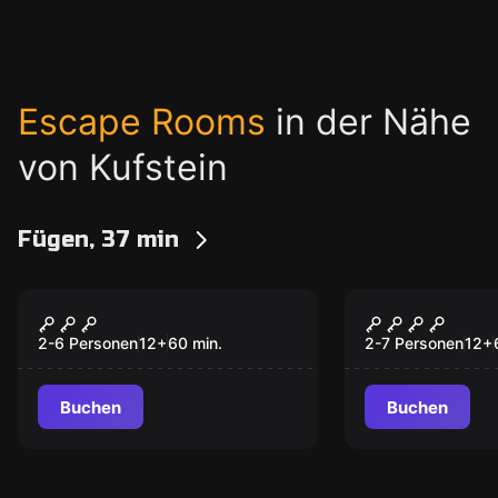
Escape Rooms
in der Nähe
von Kufstein
Fügen, 37 min
Rollenspiel Escape Room
Escape Room
Mafia
Party brea
2-6 Personen
12
+
60
min.
2-7 Personen
12
+
Buchen
Buchen