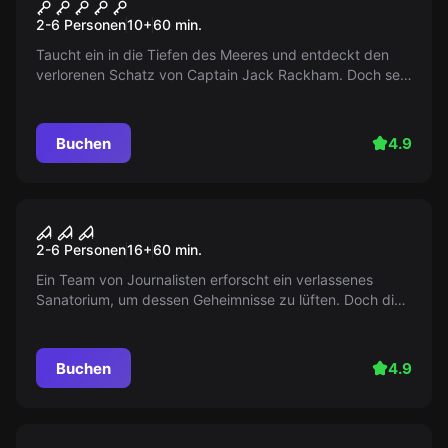
Der versunkene Piratenschatz
2-6 Personen
10
+
60
min.
Taucht ein in die Tiefen des Meeres und entdeckt den
verlorenen Schatz von Captain Jack Rackham. Doch seid
vorsichtig, die Zeit läuft und das Meer ist unerbittlich...
Buchen
4.9
Escape Room
Blutiges Erwachen
2-6 Personen
16
+
60
min.
Ein Team von Journalisten erforscht ein verlassenes
Sanatorium, um dessen Geheimnisse zu lüften. Doch die
Dinge nehmen eine unerwartete Wendung, als sie vom
verschwundenen Professor begrüßt werden.
Buchen
4.9
Escape Room