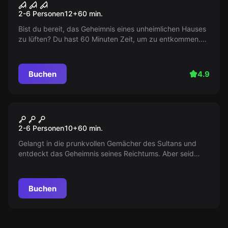
Das Geisterhaus
2-6 Personen
12
+
60
min.
Bist du bereit, das Geheimnis eines unheimlichen Hauses
zu lüften? Du hast 60 Minuten Zeit, um zu entkommen.
Die Uhr tickt bereits...
Buchen
4.9
Escape Room
Die Wunderlampe
2-6 Personen
10
+
60
min.
Gelangt in die prunkvollen Gemächer des Sultans und
entdeckt das Geheimnis seines Reichtums. Aber seid
schnell, bevor er zurückkehrt. Ein Abenteuer wartet auf
euch in Agrabah!
Buchen