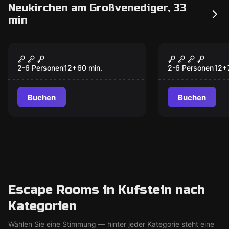
Neukirchen am Großvenediger, 33
min
Escape Room
Escape Room
Die Formel
MÄRCHENS
2-6 Personen
12
+
60
min.
2-6 Personen
12
+
Buchen
Buchen
Escape Rooms in Kufstein nach
Kategorien
Wählen Sie eine Stimmung — hinter jeder Kategorie steht eine