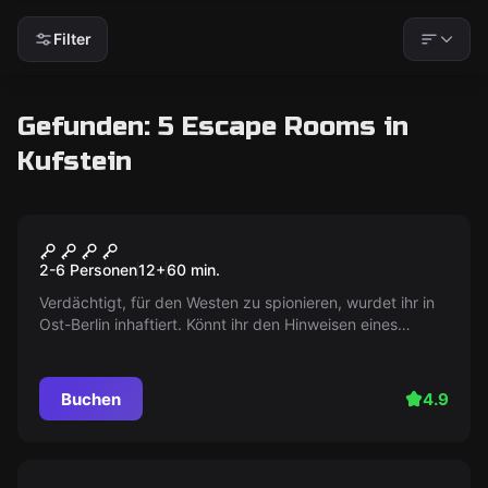
Filter
Gefunden: 5 Escape Rooms in
Kufstein
Escape Room
Prison Break
2-6 Personen
12
+
60
min.
Verdächtigt, für den Westen zu spionieren, wurdet ihr in
Ost-Berlin inhaftiert. Könnt ihr den Hinweisen eines
entkommenen Insassen folgen und in 60 Minuten fliehen?
Buchen
4.9
Escape Room