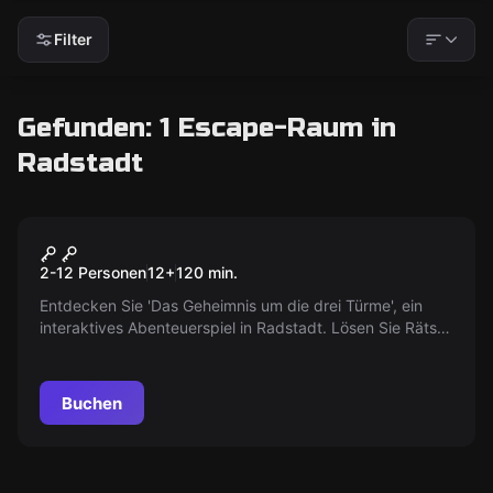
Filter
Gefunden: 1 Escape-Raum in
Radstadt
Outdoor
Das Geheimnis um die drei
2-12 Personen
12
+
120
min.
Türme
Entdecken Sie 'Das Geheimnis um die drei Türme', ein
interaktives Abenteuerspiel in Radstadt. Lösen Sie Rätsel
im Stil eines Escape-Rooms und werden Sie zum
Hauptcharakter in einem filmreifen Abenteuer. Ideal für
Kinder ab 8 Jahren.
Buchen