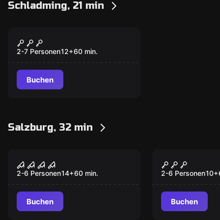
Schladming, 21 min
Escape Room
Escape Room
Neu
Schladming
2-7 Personen
12
+
60
min.
Buchen
Salzburg, 32 min
Escape Room
Escape Room
Das verlassene
Mozarts Ge
Populär
Populär
Waisenhaus
Die Kunst 
2-6 Personen
14
+
60
min.
2-6 Personen
10
+
Buchen
Buchen