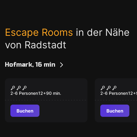
Escape Rooms
in der Nähe
von Radstadt
Hofmark, 16 min
Escape Room
Escape Room
Alpenlegenden
Alpenlegen
Neu
Neu
2-6 Personen
12
+
90
min.
2-6 Personen
12
+
Buchen
Buchen