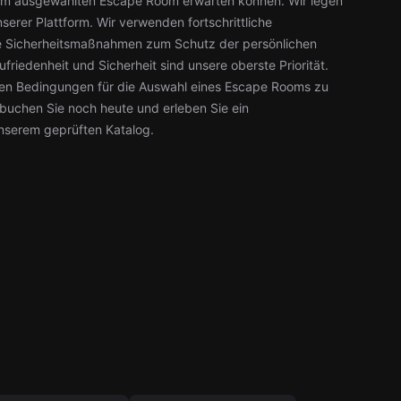
m ausgewählten Escape Room erwarten können. Wir legen
serer Plattform. Wir verwenden fortschrittliche
e Sicherheitsmaßnahmen zum Schutz der persönlichen
friedenheit und Sicherheit sind unsere oberste Priorität.
ten Bedingungen für die Auswahl eines Escape Rooms zu
– buchen Sie noch heute und erleben Sie ein
nserem geprüften Katalog.