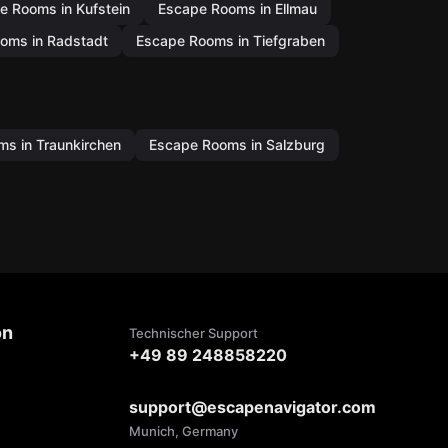
e Rooms in Kufstein
Escape Rooms in Ellmau
oms in Radstadt
Escape Rooms in Tiefgraben
s in Traunkirchen
Escape Rooms in Salzburg
on
Technischer Support
+49 89 248858220
support@escapenavigator.com
Munich, Germany