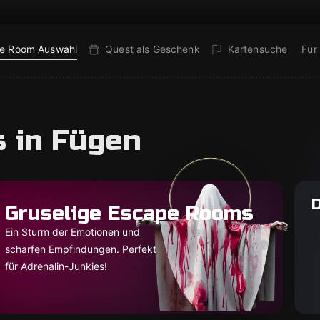
e Room Auswahl
Quest als Geschenk
Kartensuche
Für
 in Fügen
D
Gruselige Escape Rooms
Ein Sturm der Emotionen und
scharfen Empfindungen. Perfekt
für Adrenalin-Junkies!