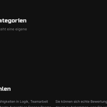
ategorien
teht eine eigene
hlen
higkeiten in Logik, Teamarbeit
Sie können sich echte Bewertung