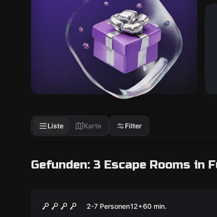
Liste
Karte
Filter
Gefunden: 3 Escape Rooms in 
Escape Room
Party breakers
2-7 Personen
12
+
60
min.