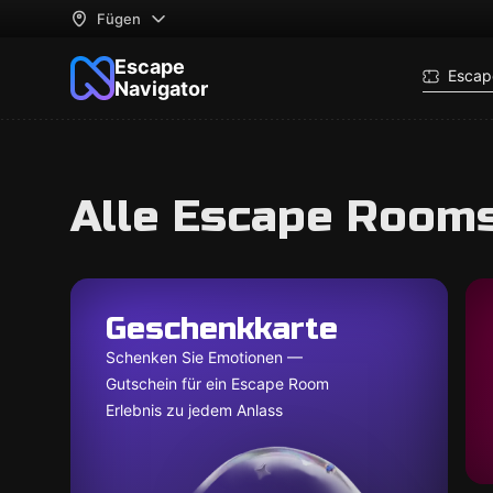
Fügen
Escape
Escap
Navigator
Alle Escape Rooms
Geschenkkarte
Schenken Sie Emotionen —
Gutschein für ein Escape Room
Erlebnis zu jedem Anlass