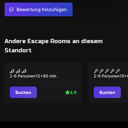
Bewertung hinzufügen
Andere Escape Rooms an diesem
Standort
Escape Room
Escape Room
Das Geisterhaus
Der versun
Piratensch
2-6 Personen
12
+
60
min.
2-6 Personen
10
+
Buchen
4.9
Buchen