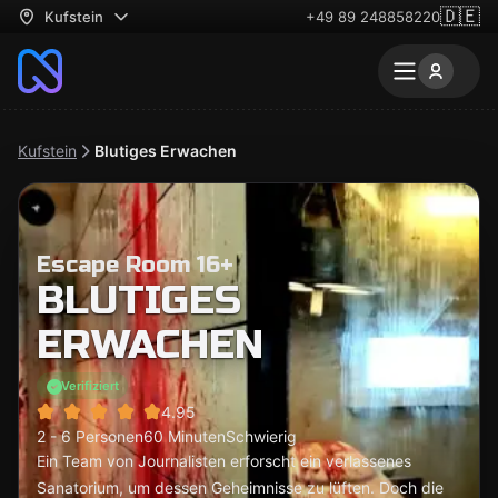
🇩🇪
Kufstein
+49 89 248858220
Kufstein
Blutiges Erwachen
Escape Room 16+
BLUTIGES
ERWACHEN
Verifiziert
4.95
2 - 6 Personen
60 Minuten
Schwierig
Ein Team von Journalisten erforscht ein verlassenes
Sanatorium, um dessen Geheimnisse zu lüften. Doch die