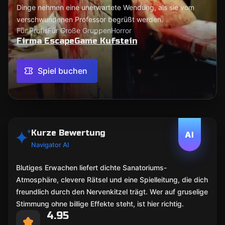
Dinge nehmen eine unerwartete Wendung, als sie vom
verschwundenen Professor begrüßt werden.
Für Profis
Für Große Gruppen
Horror
Firma EscapeGame Kufstein
Spiel buchen
Kurze Bewertung
AI
Navigator AI
Blutiges Erwachen liefert dichte Sanatoriums-
Atmosphäre, clevere Rätsel und eine Spielleitung, die dich
freundlich durch den Nervenkitzel trägt. Wer auf gruselige
Stimmung ohne billige Effekte steht, ist hier richtig.
4.95