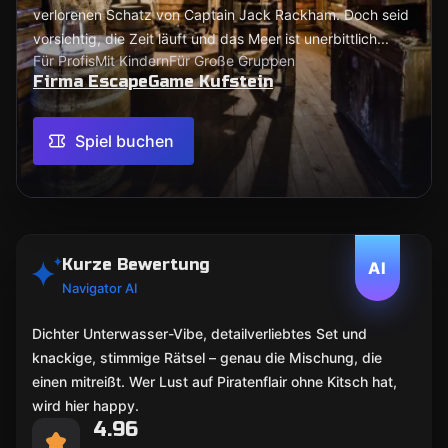
verlorenen Schatz von Captain Jack Rackham. Doch seid
vorsichtig, die Zeit läuft und das Meer ist unerbittlich...
Für Profis
Mit Kindern
Für Große Gruppen
Firma EscapeGame Kufstein
Spiel buchen
Kurze Bewertung
AI
Navigator AI
Dichter Unterwasser-Vibe, detailverliebtes Set und
knackige, stimmige Rätsel – genau die Mischung, die
einen mitreißt. Wer Lust auf Piratenflair ohne Kitsch hat,
wird hier happy.
4.96