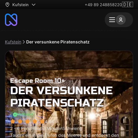
🇩🇪
Kufstein
+49 89 248858220
Kufstein
Der versunkene Piratenschatz
Escape Room 10+
DER VERSUNKENE
PIRATENSCHATZ
Verifiziert
4.96
2 - 6 Personen
60 Minuten
Schwierig
Taucht ein in die Tiefen des Meeres und entdeckt den