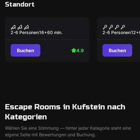
Standort
Escape Room
Escape Room
Blutiges Erwachen
Prison Bre
2-6 Personen
16
+
60
min.
2-6 Personen
12
+
Buchen
4.9
Buchen
Escape Rooms in Kufstein nach
Kategorien
Wählen Sie eine Stimmung — hinter jeder Kategorie steht eine
eigene Seite mit Bewertungen und Buchung.