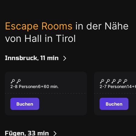
Escape Rooms
in der Nähe
von Hall in Tirol
Innsbruck, 11 min
Escape Room
Escape Room
Das magische
Das Bergwe
Baumhaus
2-8 Personen
6
+
60
min.
2-7 Personen
14
+
Buchen
Buchen
Fügen, 33 min