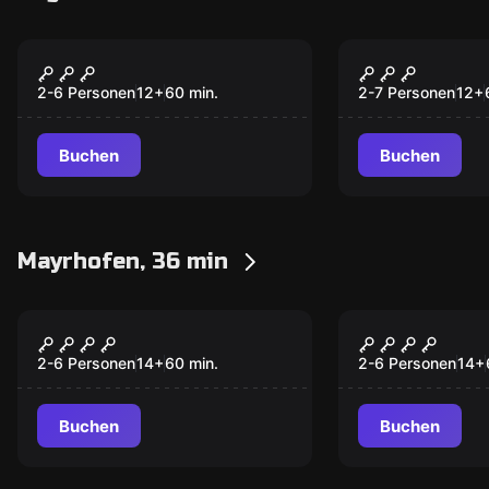
Rollenspiel Escape Room
Escape Room
Mafia
Die Alm
2-6 Personen
12
+
60
min.
2-7 Personen
12
+
Buchen
Buchen
Mayrhofen, 36 min
Escape Room
Escape Room
Bergdrama
Verdammt
Neu
Neu
2-6 Personen
14
+
60
min.
2-6 Personen
14
+
Buchen
Buchen