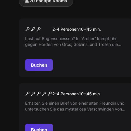
🎂
20 Escape Rooms
VR
Archer VR
2-4 Personen
10
+
45
min.
Lust auf Bogenschiessen? In “Archer” kämpft ihr
gegen Horden von Orcs, Goblins, und Trollen die
eure Festung einnehmen wollen. Beeilt euch! Nehmt
euren Bogen und verteidigt das Schloss gegen die
Monster!
Buchen
VR
Sanctum VR
2-4 Personen
10
+
45
min.
Erhalten Sie einen Brief von einer alten Freundin und
untersuchen Sie das mysteriöse Verschwinden von
Menschen im Wald. Stoßen Sie auf eine uralte Macht
in einem verlassenen Kloster. Vorsicht vor dunklen
Orten der Welt!
Buchen