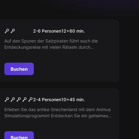
Escape Room
Die Jagd nach dem
Neu
2-6 Personen
12
+
60
min.
Piratenschatz von
Auf den Spuren der Salzpiraten führt euch die
Traunkirchen
Entdeckungsreise mit vielen Rätseln durch
Traunkirchen.
Buchen
VR
Beyond Medusa's Gate VR
2-4 Personen
10
+
45
min.
Erleben Sie das antike Griechenland mit dem Animus
Simulationsprogramm! Entdecken Sie ein geheimes
Artefakt, das das legendäre Schiff der Argonauten
sein könnte...
Buchen