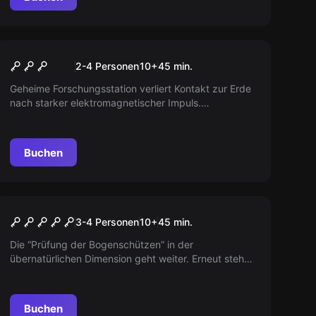
VR
Signal Lost VR
2-4 Personen
10
+
45
min.
Geheime Forschungsstation verliert Kontakt zur Erde
nach starker elektromagnetischer Impuls.
Reaktivieren Sie das System, um die Umlaufbahn zu
korrigieren, bevor es zu spät ist!
Buchen
VR
Incarna II VR
3-4 Personen
10
+
45
min.
Die “Prüfung der Bogenschützen” in der
übernatürlichen Dimension geht weiter. Erneut steht
ihr vor herausfordernden Aufgaben, die ihr nur als
Team bestehen könnt. Stellt eure Geschicklichkeit
und euren Teamgeist auf die Probe.
Buchen