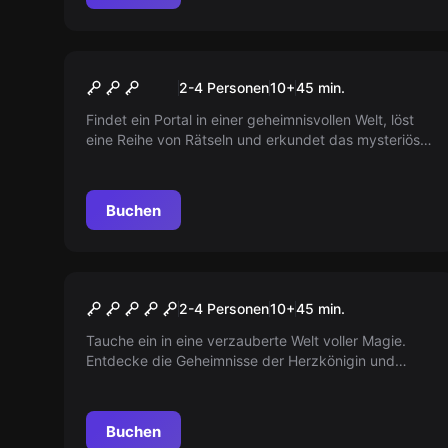
VR
Jungle Quest VR
2-4 Personen
10
+
45
min.
Findet ein Portal in einer geheimnisvollen Welt, löst
eine Reihe von Rätseln und erkundet das mysteriöse
Himmelreich voller Tiere, um den Weg nach Hause zu
finden!
Buchen
VR
Alice VR
2-4 Personen
10
+
45
min.
Tauche ein in eine verzauberte Welt voller Magie.
Entdecke die Geheimnisse der Herzkönigin und
besiege sie, um das Wunderland zu retten. Auf
geht's!
Buchen