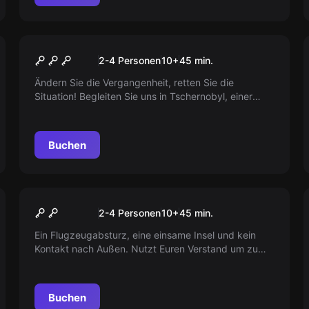
VR
Chernobyl VR
2-4 Personen
10
+
45
min.
Ändern Sie die Vergangenheit, retten Sie die
Situation! Begleiten Sie uns in Tschernobyl, einer
Geisterstadt, die ihre grausame Geschichte erzählt.
Entdecken Sie den verlassenen Ort!
Buchen
VR
Survival VR
2-4 Personen
10
+
45
min.
Ein Flugzeugabsturz, eine einsame Insel und kein
Kontakt nach Außen. Nutzt Euren Verstand um zu
überleben. Eure Herausforderung erwartet euch -
wie weit werdet ihr gehen, um zu überleben?
Buchen