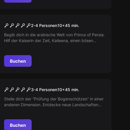
VR
Prince of Persia - The
2-4 Personen
10
+
45
min.
Dagger of Time VR
Begib dich in die arabische Welt von Prince of Persia.
Hilf der Kaiserin der Zeit, Kaileena, einen bösen
Magus zu stoppen, der eine Armee von
Sandmonstern erschaffen will. Mit dem Dolch der
Zeit in deiner Hand, kannst du die Sanduhrkammer
Buchen
erreichen und den Magus besiegen.
VR
Incarna VR
3-4 Personen
10
+
45
min.
Stelle dich der “Prüfung der Bogenschützen” in einer
anderen Dimension. Entdecke neue Landschaften
und seltsame Lebensformen in der Phantasievollen
Welt von Incarna. Nur gemeinsam könnt ihr die
Rätselhaften Aufgaben meistern.
Buchen