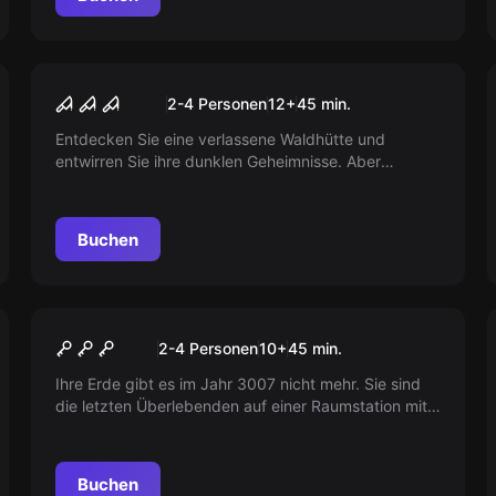
VR
House of Fear VR
2-4 Personen
12
+
45
min.
Entdecken Sie eine verlassene Waldhütte und
entwirren Sie ihre dunklen Geheimnisse. Aber
Vorsicht, das Haus lässt Sie nicht so leicht gehen. Sie
sind gefangen! Werden Sie das Rätsel lösen?
Buchen
VR
Huxley VR
2-4 Personen
10
+
45
min.
Ihre Erde gibt es im Jahr 3007 nicht mehr. Sie sind
die letzten Überlebenden auf einer Raumstation mit
einer Mission: Helfen Sie HUXLEY, die Apokalypse in
44 Minuten rückgängig zu machen. Können Sie die
Welt retten?
Buchen