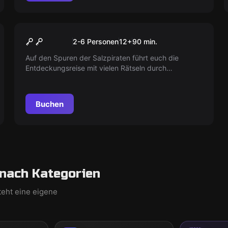
Escape Room
Die Jagd nach dem
Neu
2-6 Personen
12
+
90
min.
Piratenschatz von
Auf den Spuren der Salzpiraten führt euch die
Traunkirchen
Entdeckungsreise mit vielen Rätseln durch
Traunkirchen.
Buchen
nach Kategorien
teht eine eigene