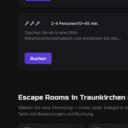
VR
Escape the Lost Pyramid VR
2-4 Personen
10
+
45
min.
Tauchen Sie ein in eine DNA-
Rekonstruktionssimulation und entdecken Sie das
Geheimnis der verlorenen Pyramide von Nebka. Was
ist mit der Expedition passiert? Und was haben sie
gesucht?
Buchen
Escape Rooms in Traunkirchen 
Wählen Sie eine Stimmung — hinter jeder Kategorie s
Seite mit Bewertungen und Buchung.