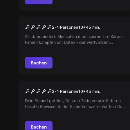
VR
Cyberpunk VR
2-4 Personen
10
+
45
min.
22. Jahrhundert. Menschen modifizieren ihre Körper.
Firmen kämpfen um Daten - der wertvollsten
Währung. Du und deine Cyborg-Gruppe planen einen
Datenraub. Seid ihr bereit?
Buchen
VR
The Prison VR
2-4 Personen
10
+
45
min.
Dein Freund getötet, Du zum Tode verurteilt durch
falsche Beweise. In der Sicherheitszelle, wartest Du
auf Dein Schicksal. Ein Freund verspricht, zu helfen.
Findest Du den Weg nach draussen und bringst die
Wahrheit ans Licht?
Buchen