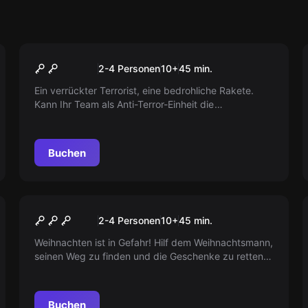
VR
Mission Sigma VR
2-4 Personen
10
+
45
min.
Ein verrückter Terrorist, eine bedrohliche Rakete.
Kann Ihr Team als Anti-Terror-Einheit die
Sprengköpfe entschärfen und die Stadt retten,
bevor die Bombe hochgeht? Erleben Sie ein
spannendes VR Escape Abenteuer.
Buchen
VR
Christmas Story VR
2-4 Personen
10
+
45
min.
Weihnachten ist in Gefahr! Hilf dem Weihnachtsmann,
seinen Weg zu finden und die Geschenke zu retten.
Findet heraus, warum die Elfen nicht arbeiten. Rettet
Weihnachten!
Buchen