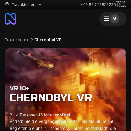
🇩🇪
Traunkirchen
+49 89 248858220
Traunkirchen
Chernobyl VR
VR 10+
CHERNOBYL VR
2 - 4 Personen
45 Minuten
Mittel
Ändern Sie die Vergangenheit, retten Sie die Situation!
Begleiten Sie uns in Tschernobyl, einer Geisterstadt, die