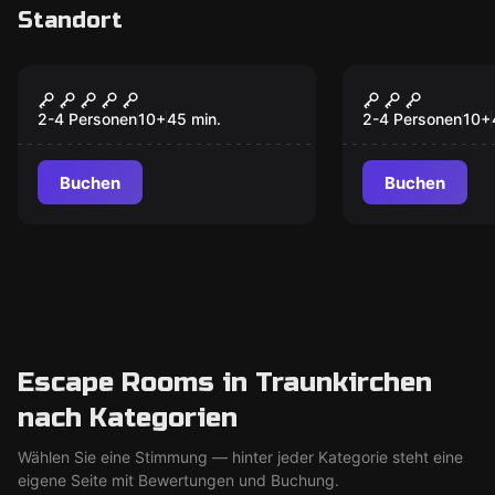
Standort
VR
VR
Alice VR
Huxley VR
2-4 Personen
10
+
45
min.
2-4 Personen
10
+
Buchen
Buchen
Escape Rooms in Traunkirchen
nach Kategorien
Wählen Sie eine Stimmung — hinter jeder Kategorie steht eine
eigene Seite mit Bewertungen und Buchung.