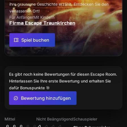
ihre grausame Geschichte erzählt. Entdecken Sie den
verlassenen Ort!
Für Anfänger
Mit Kindern
Firma Escape Traunkirchen
Spiel buchen
Es gibt noch keine Bewertungen für diesen Escape Room.
Hinterlassen Sie Ihre erste Bewertung und erhalten Sie
dafür Bonuspunkte 🎯
Bewertung hinzufügen
Mittel
Nicht Beängstigend
Schauspieler