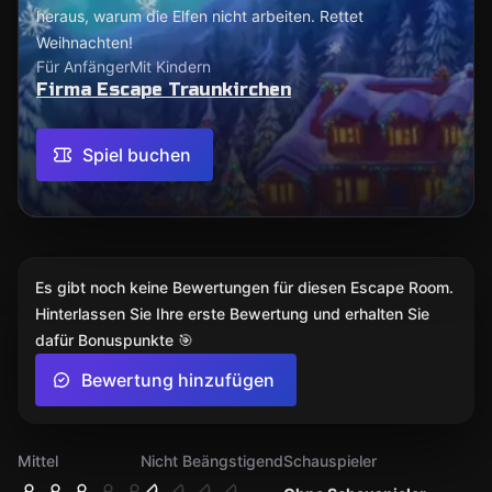
heraus, warum die Elfen nicht arbeiten. Rettet
Weihnachten!
Für Anfänger
Mit Kindern
Firma Escape Traunkirchen
Spiel buchen
Es gibt noch keine Bewertungen für diesen Escape Room.
Hinterlassen Sie Ihre erste Bewertung und erhalten Sie
dafür Bonuspunkte 🎯
Bewertung hinzufügen
Mittel
Nicht Beängstigend
Schauspieler