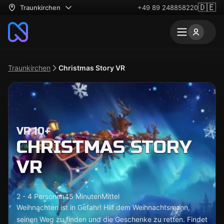
🇩🇪
Traunkirchen
+49 89 248858220
Traunkirchen
Christmas Story VR
VR 10+
CHRISTMAS STORY
VR
2 - 4 Personen
45 Minuten
Mittel
Weihnachten ist in Gefahr! Hilf dem Weihnachtsmann,
seinen Weg zu finden und die Geschenke zu retten. Findet