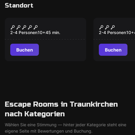
Standort
VR
VR
Alice VR
Chernobyl 
2-4 Personen
10
+
45
min.
2-4 Personen
10
+
Buchen
Buchen
Escape Rooms in Traunkirchen
nach Kategorien
Wählen Sie eine Stimmung — hinter jeder Kategorie steht eine
eigene Seite mit Bewertungen und Buchung.