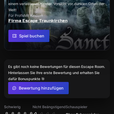
einem verlassenen Kloster. Vorsicht vor dunklen Orten der
Welt!
Für Profis
Mit Kindern
Firma Escape Traunkirchen
Spiel buchen
Es gibt noch keine Bewertungen für diesen Escape Room.
Hinterlassen Sie Ihre erste Bewertung und erhalten Sie
dafür Bonuspunkte 🎯
Bewertung hinzufügen
Schwierig
Nicht Beängstigend
Schauspieler