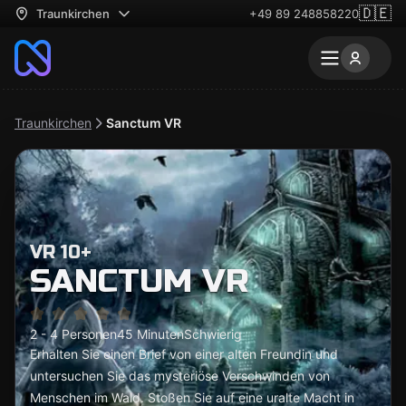
🇩🇪
Traunkirchen
+49 89 248858220
Traunkirchen
Sanctum VR
VR 10+
SANCTUM VR
2 - 4 Personen
45 Minuten
Schwierig
Erhalten Sie einen Brief von einer alten Freundin und
untersuchen Sie das mysteriöse Verschwinden von
Menschen im Wald. Stoßen Sie auf eine uralte Macht in