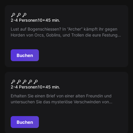
VR
Archer VR
2-4 Personen
10
+
45
min.
Lust auf Bogenschiessen? In “Archer” kämpft ihr gegen
Horden von Orcs, Goblins, und Trollen die eure Festung
einnehmen wollen. Beeilt euch! Nehmt euren Bogen und
verteidigt das Schloss gegen die Monster!
Buchen
VR
Sanctum VR
2-4 Personen
10
+
45
min.
Erhalten Sie einen Brief von einer alten Freundin und
untersuchen Sie das mysteriöse Verschwinden von
Menschen im Wald. Stoßen Sie auf eine uralte Macht in
einem verlassenen Kloster. Vorsicht vor dunklen Orten
der Welt!
Buchen