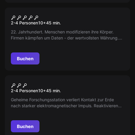
VR
Cyberpunk VR
2-4 Personen
10
+
45
min.
22. Jahrhundert. Menschen modifizieren ihre Körper.
Firmen kämpfen um Daten - der wertvollsten Währung.
Du und deine Cyborg-Gruppe planen einen Datenraub.
Seid ihr bereit?
Buchen
VR
Signal Lost VR
2-4 Personen
10
+
45
min.
Geheime Forschungsstation verliert Kontakt zur Erde
nach starker elektromagnetischer Impuls. Reaktivieren
Sie das System, um die Umlaufbahn zu korrigieren, bevor
es zu spät ist!
Buchen