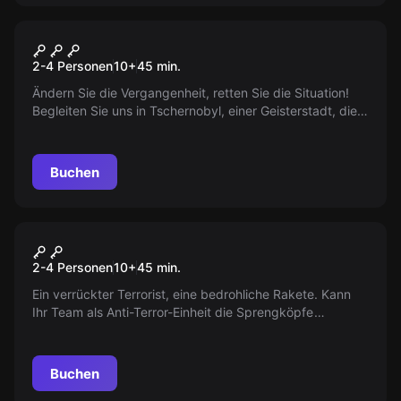
VR
Chernobyl VR
2-4 Personen
10
+
45
min.
Ändern Sie die Vergangenheit, retten Sie die Situation!
Begleiten Sie uns in Tschernobyl, einer Geisterstadt, die
ihre grausame Geschichte erzählt. Entdecken Sie den
verlassenen Ort!
Buchen
VR
Mission Sigma VR
2-4 Personen
10
+
45
min.
Ein verrückter Terrorist, eine bedrohliche Rakete. Kann
Ihr Team als Anti-Terror-Einheit die Sprengköpfe
entschärfen und die Stadt retten, bevor die Bombe
hochgeht? Erleben Sie ein spannendes VR Escape
Abenteuer.
Buchen