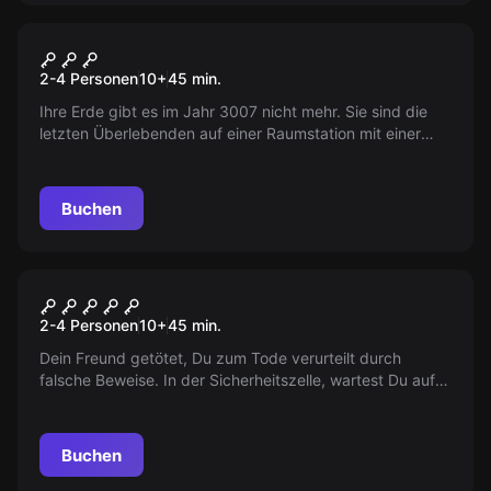
VR
Huxley VR
2-4 Personen
10
+
45
min.
Ihre Erde gibt es im Jahr 3007 nicht mehr. Sie sind die
letzten Überlebenden auf einer Raumstation mit einer
Mission: Helfen Sie HUXLEY, die Apokalypse in 44
Minuten rückgängig zu machen. Können Sie die Welt
retten?
Buchen
VR
The Prison VR
2-4 Personen
10
+
45
min.
Dein Freund getötet, Du zum Tode verurteilt durch
falsche Beweise. In der Sicherheitszelle, wartest Du auf
Dein Schicksal. Ein Freund verspricht, zu helfen. Findest
Du den Weg nach draussen und bringst die Wahrheit ans
Licht?
Buchen