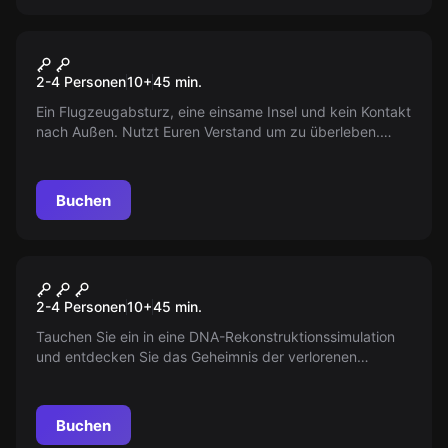
VR
Survival VR
2-4 Personen
10
+
45
min.
Ein Flugzeugabsturz, eine einsame Insel und kein Kontakt
nach Außen. Nutzt Euren Verstand um zu überleben.
Eure Herausforderung erwartet euch - wie weit werdet ihr
gehen, um zu überleben?
Buchen
VR
Escape the Lost Pyramid VR
2-4 Personen
10
+
45
min.
Tauchen Sie ein in eine DNA-Rekonstruktionssimulation
und entdecken Sie das Geheimnis der verlorenen
Pyramide von Nebka. Was ist mit der Expedition
passiert? Und was haben sie gesucht?
Buchen