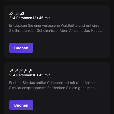
VR
House of Fear VR
2-4 Personen
12
+
45
min.
Entdecken Sie eine verlassene Waldhütte und entwirren
Sie ihre dunklen Geheimnisse. Aber Vorsicht, das Haus
lässt Sie nicht so leicht gehen. Sie sind gefangen!
Werden Sie das Rätsel lösen?
Buchen
VR
Beyond Medusa's Gate VR
2-4 Personen
10
+
45
min.
Erleben Sie das antike Griechenland mit dem Animus
Simulationsprogramm! Entdecken Sie ein geheimes
Artefakt, das das legendäre Schiff der Argonauten sein
könnte...
Buchen