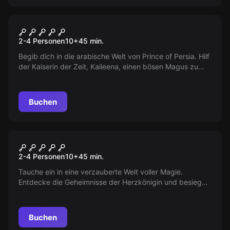
VR
Prince of Persia - The Dagger
2-4 Personen
10
+
45
min.
of Time VR
Begib dich in die arabische Welt von Prince of Persia. Hilf
der Kaiserin der Zeit, Kaileena, einen bösen Magus zu
stoppen, der eine Armee von Sandmonstern erschaffen
will. Mit dem Dolch der Zeit in deiner Hand, kannst du die
Sanduhrkammer erreichen und den Magus besiegen.
Buchen
VR
Alice VR
2-4 Personen
10
+
45
min.
Tauche ein in eine verzauberte Welt voller Magie.
Entdecke die Geheimnisse der Herzkönigin und besiege
sie, um das Wunderland zu retten. Auf geht's!
Buchen