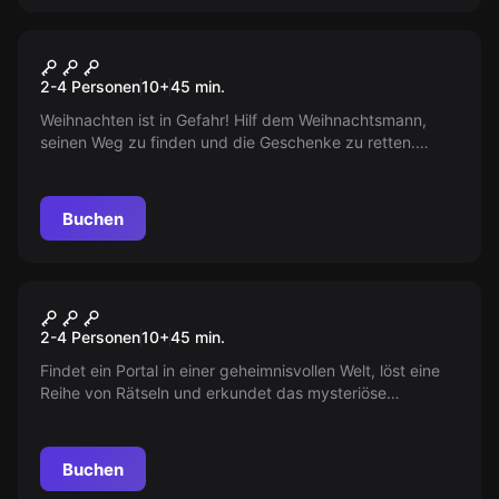
VR
Christmas Story VR
2-4 Personen
10
+
45
min.
Weihnachten ist in Gefahr! Hilf dem Weihnachtsmann,
seinen Weg zu finden und die Geschenke zu retten.
Findet heraus, warum die Elfen nicht arbeiten. Rettet
Weihnachten!
Buchen
VR
Jungle Quest VR
2-4 Personen
10
+
45
min.
Findet ein Portal in einer geheimnisvollen Welt, löst eine
Reihe von Rätseln und erkundet das mysteriöse
Himmelreich voller Tiere, um den Weg nach Hause zu
finden!
Buchen