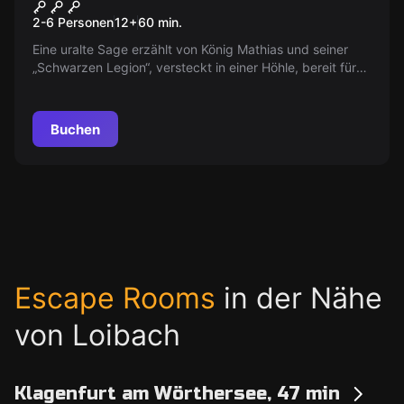
Der Schatz des Ritterkönigs
2-6 Personen
12
+
60
min.
Eine uralte Sage erzählt von König Mathias und seiner
„Schwarzen Legion“, versteckt in einer Höhle, bereit für
den Krieg. Wer es wagt, kann Goldmünzen finden, aber
der fürchterliche Wächter-Ritter kommt bald zurück.
Buchen
Escape Rooms
in der Nähe
von Loibach
Klagenfurt am Wörthersee, 47 min