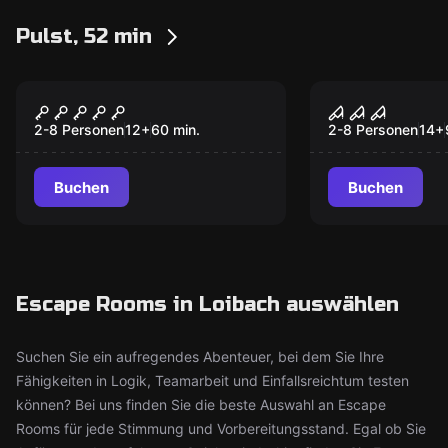
Pulst, 52 min
Escape Room
Escape Room
Der Schatz des
Der Trank 
Komturs
Alchemiste
2-8 Personen
12
+
60
min.
2-8 Personen
14
+
Buchen
Buchen
Escape Rooms in Loibach auswählen
Suchen Sie ein aufregendes Abenteuer, bei dem Sie Ihre
Fähigkeiten in Logik, Teamarbeit und Einfallsreichtum testen
können? Bei uns finden Sie die beste Auswahl an Escape
Rooms für jede Stimmung und Vorbereitungsstand. Egal ob Sie