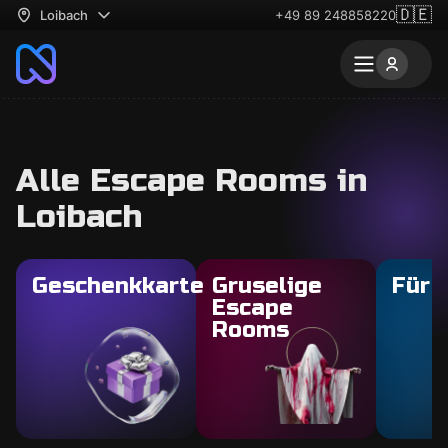
🇩🇪
Loibach
+49 89 248858220
Alle Escape Rooms in
Loibach
Geschenkkarte
Gruselige
Für 
Escape
Rooms