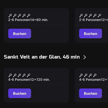
Escape Room
Escape Room
Go West
Impossible
2-6 Personen
14
+
60
min.
2-6 Personen
12
+
Buchen
Buchen
Sankt Veit an der Glan, 46 min
Escape Room
Escape Room
Anomalien Reverse
Fegefeuer
4-6 Personen
12
+
120
min.
4-6 Personen
12
+
Buchen
Buchen