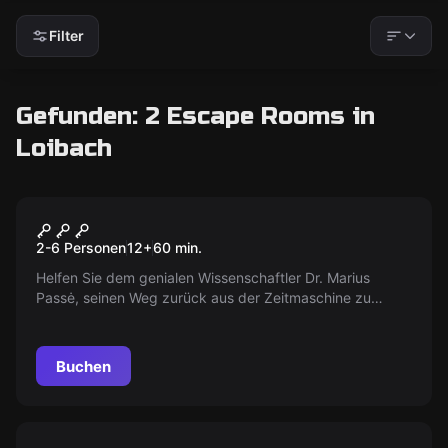
Filter
Gefunden: 2 Escape Rooms in
Loibach
Escape Room
Die Zeitmaschine
2-6 Personen
12
+
60
min.
Helfen Sie dem genialen Wissenschaftler Dr. Marius
Passė, seinen Weg zurück aus der Zeitmaschine zu
finden. Entdecken Sie seine spektakulären Reisen in
verschiedene Zeitepochen. Sie haben nur eine Stunde,
um das Rätsel zu lösen!
Buchen
Escape Room