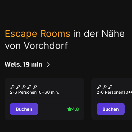
Escape Rooms
in der Nähe
von Vorchdorf
Wels, 19 min
Escape Room
Outdoor
The Diamond Coup
The last se
2-6 Personen
10
+
60
min.
2-6 Personen
10
+
Buchen
4.8
Buchen