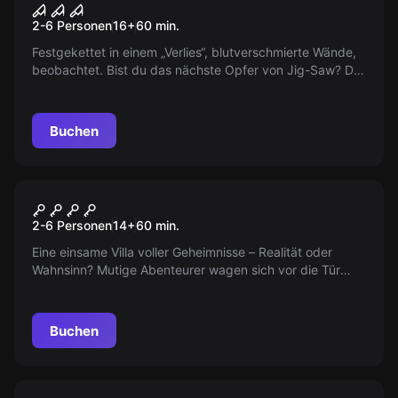
SAW
2-6 Personen
16
+
60
min.
Festgekettet in einem „Verlies“, blutverschmierte Wände,
beobachtet. Bist du das nächste Opfer von Jig-Saw? Du
hast 60 Minuten. Bewahre Deinen Kopf oder es sind die
letzten Minuten Deines Lebens?
Buchen
Escape Room
Villa des Wahnsinns
Neu
2-6 Personen
14
+
60
min.
Eine einsame Villa voller Geheimnisse – Realität oder
Wahnsinn? Mutige Abenteurer wagen sich vor die Tür
dieser mysteriösen Residenz, um die Wahrheit zu
enthüllen. Das Gefühl der Unbehaglichkeit wächst, als die
Klingel ertönt und die Tür langsam aufgeht. Was verbirgt
Buchen
sich hinter den Mauern der Villa?
Escape Room