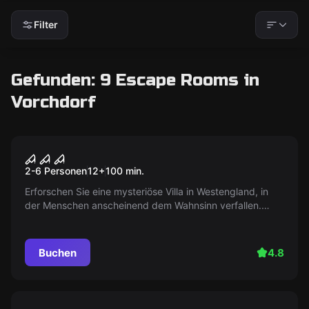
Filter
Gefunden: 9 Escape Rooms in
Vorchdorf
Escape Room
Villa des Wahnsinns
2-6 Personen
12
+
100
min.
Erforschen Sie eine mysteriöse Villa in Westengland, in
der Menschen anscheinend dem Wahnsinn verfallen.
Begegnen Sie unerklärlichen Ereignissen, die Sie an die
Grenzen des Verstehens bringen werden.
Buchen
4.8
Escape Room