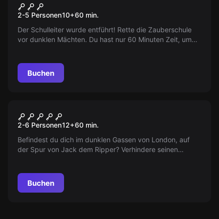
Die zauberhafte Winkelgasse
2-5 Personen
10
+
60
min.
Der Schulleiter wurde entführt! Rette die Zauberschule
vor dunklen Mächten. Du hast nur 60 Minuten Zeit, um
das Unmögliche möglich zu machen. Beeil dich, bevor
die Schule für immer zerstört wird!
Buchen
Escape Room
Jack The Ripper
2-6 Personen
12
+
60
min.
Befindest du dich im dunklen Gassen von London, auf
der Spur von Jack dem Ripper? Verhindere seinen
nächsten Mord, aber pass auf, du könntest sein nächstes
Opfer sein!
Buchen