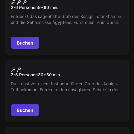
Tutankhamuns Grabkammer
Neu
2-6 Personen
9
+
60
min.
Entdeckt das sagenhafte Grab des Königs Tutankhamun
und die Geheimnisse Ägyptens. Führt euer Team durch
uralte Prüfungen und findet den legendären Schatz.
Doch seid gewarnt – ein uralter Fluch könnte euch für
immer gefangen halten. Habt ihr den Mut, euch dem
Buchen
Abenteuer zu stellen?
Escape Room
Tuthanchamuns Grabkammer
2-6 Personen
80
+
60
min.
Du stehst vor einem fast unberührten Grab des Königs
Tuthankamun. Entdecke den unsagbaren Schatz in der
Kammer. Kannst du dem Fluch des Pharaos trotzen?
Buchen
Escape Room