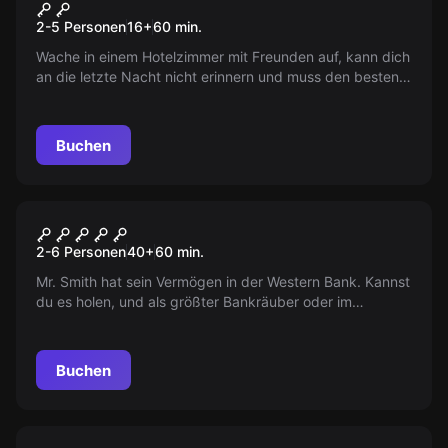
Hangover
2-5 Personen
16
+
60
min.
Wache in einem Hotelzimmer mit Freunden auf, kann dich
an die letzte Nacht nicht erinnern und muss den besten
Freund und die Eheringe finden, bevor die Hochzeit
beginnt – in nur 60 Minuten! Spaß garantiert!
Buchen
Escape Room
Western Bank
2-6 Personen
40
+
60
min.
Mr. Smith hat sein Vermögen in der Western Bank. Kannst
du es holen, und als größter Bankräuber oder im
Gefängnis fürs Leben landen?
Buchen
Escape Room