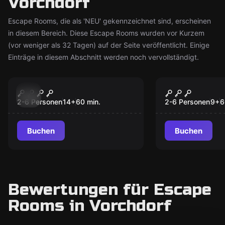
Vorchdorf
Escape Rooms, die als 'NEU' gekennzeichnet sind, erscheinen
in diesem Bereich. Diese Escape Rooms wurden vor Kurzem
(vor weniger als 32 Tagen) auf der Seite veröffentlicht. Einige
Einträge in diesem Abschnitt werden noch vervollständigt.
Escape Room
Escape Room
Villa des Wahnsinns
Tutankham
Neu
Neu
Grabkamme
2-6 Personen
14
+
60
min.
2-6 Personen
9
+
6
Buchen
Buchen
Bewertungen für Escape
Rooms in Vorchdorf