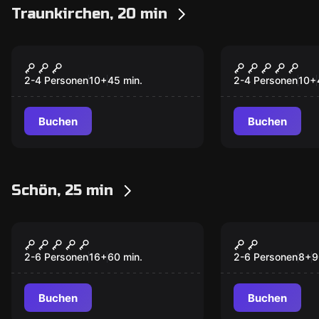
Traunkirchen, 20 min
VR
VR
Archer VR
Sanctum V
2-4 Personen
10
+
45
min.
2-4 Personen
10
+
Buchen
Buchen
Schön, 25 min
Escape Room
Escape Room
Das Zimmer 1408
Das Magisc
Neu
Neu
2-6 Personen
16
+
60
min.
2-6 Personen
8
+
9
Buchen
Buchen