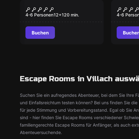
Escape Room
Escape R
Anomalien Reverse
Fegefe
4-6 Personen
12
+
120
min.
4-6 Perso
Buchen
Buche
Escape Rooms in Villach ausw
Suchen Sie ein aufregendes Abenteuer, bei dem Sie Ihre Fä
und Einfallsreichtum testen können? Bei uns finden Sie d
für jede Stimmung und Vorbereitungsstand. Egal ob Sie An
sind - hier finden Sie Escape Rooms verschiedener Schwier
familiengerechte Escape Rooms für Anfänger, als auch ext
Abenteuersuchende.