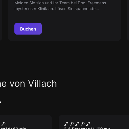
Melden Sie sich und Ihr Team bei Doc. Freemans
mysteriöser Klinik an. Lösen Sie spannende
Aufgaben und decken Sie das Verschwinden des
letzten Patienten auf. Aber Vorsicht, diese Mission ist
nichts für schwache Nerven!
Buchen
e von Villach
oom
Escape Room
st
Voodoo school
nen
14
+
60
min.
2-6 Personen
14
+
60
min.