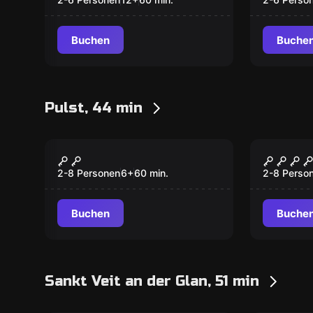
Buchen
Buche
Pulst, 44 min
Escape Room
Escape R
Das Geheimnis des
Der Sc
Kristallschädels
Komtu
2-8 Personen
6
+
60
min.
2-8 Perso
Buchen
Buche
Sankt Veit an der Glan, 51 min