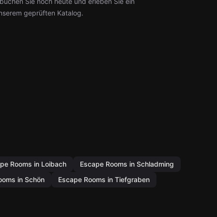
– buchen Sie noch heute und erleben Sie ein
nserem geprüften Katalog.
pe Rooms in Loibach
Escape Rooms in Schladming
ooms in Schön
Escape Rooms in Tiefgraben