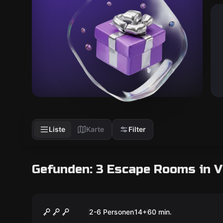
Liste
Karte
Filter
Gefunden: 3 Escape Rooms in V
Escape Room
Kuss des Todes
2-6 Personen
14
+
60
min.