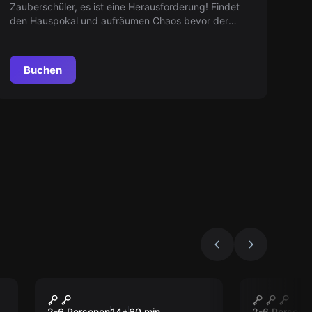
Zauberschüler, es ist eine Herausforderung! Findet
den Hauspokal und aufräumen Chaos bevor der
Unterricht beginnt, oder ihr werdet der Schule
verwiesen. Fahrt eure Zauberstäbe hoch!
Buchen
Escape Room
Escape Roo
Prison
Murder
2-6 Personen
14
+
60
min.
2-6 Persone