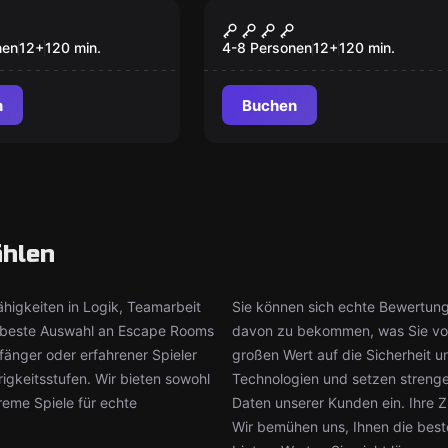
oom
Escape Room
uer
Sensations
nen
12
+
120
min.
4-8 Personen
12
+
120
min.
n
Buchen
ählen
higkeiten in Logik, Teamarbeit
Sie können sich echte Bewertung
ie beste Auswahl an Escape Rooms
davon zu bekommen, was Sie vo
fänger oder erfahrener Spieler
großen Wert auf die Sicherheit un
igkeitsstufen. Wir bieten sowohl
Technologien und setzen streng
reme Spiele für echte
Daten unserer Kunden ein. Ihre Zu
Wir bemühen uns, Ihnen die bes