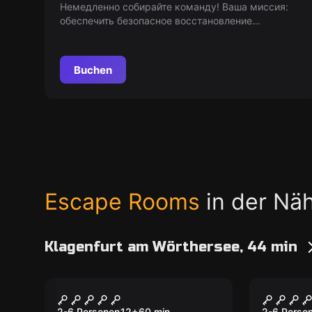
Немедленно собирайте команду! Ваша миссия:
обеспечить безопасное восстановление
смертоносного серума "Kiss of Death". У вас всего
60 минут, прежде чем силы спецназа
штурмируют помещение. Максимум 6
Buchen
специалистов. Время идет!
Escape Rooms
in der Näh
Klagenfurt am Wörthersee, 44 min
Escape Room
Escape R
Impossible
Go We
2-6 Personen
12
+
60
min.
2-6 Perso