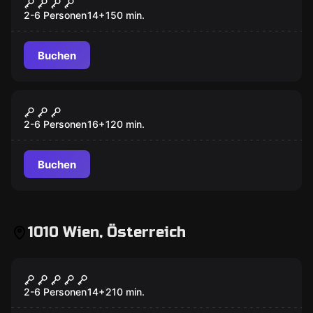
Verliebt, verlobt, tot
2-6 Personen
14
+
150
min.
Buchen
Outdoor
Mord unter Hypnose
2-6 Personen
16
+
120
min.
Buchen
1010 Wien, Österreich
Outdoor
Verraten, vermisst, [vergessen]
2-6 Personen
14
+
210
min.