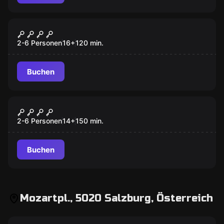
Outdoor
Mord unter Hypnose
2-6 Personen
16
+
120
min.
Buchen
Escape Room
Verliebt, verlobt, tot
2-6 Personen
14
+
150
min.
Buchen
Mozartpl., 5020 Salzburg, Österreich
Outdoor