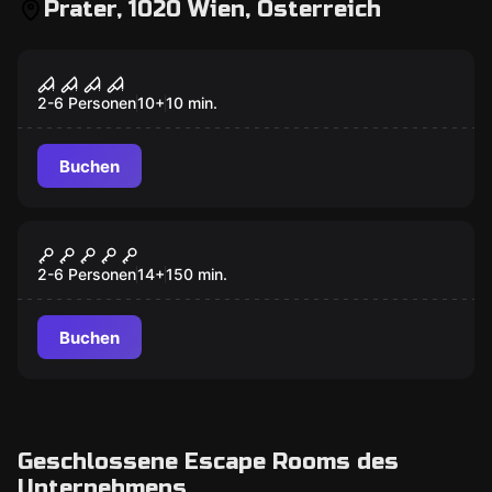
Prater, 1020 Wien, Österreich
Escape Room
Jack the Ripper
Neu
2-6 Personen
10
+
10
min.
Buchen
Outdoor
Operation: Gedankenkarussell
2-6 Personen
14
+
150
min.
Buchen
Geschlossene Escape Rooms des
Unternehmens