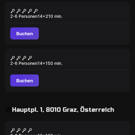
Outdoor
Verraten, vermisst, [vergessen]
2-6 Personen
14
+
210
min.
Buchen
Outdoor
Verliebt, verlobt, tot
2-6 Personen
14
+
150
min.
Buchen
Hauptpl. 1, 8010 Graz, Österreich
Outdoor
Blutiges Geheimnis