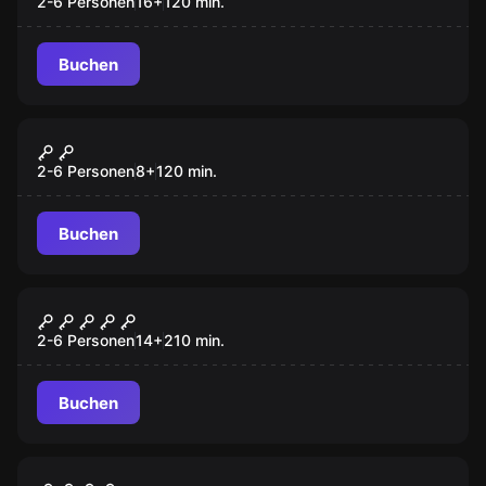
2-6 Personen
16
+
120
min.
Buchen
Outdoor
Magische Verfolgung
2-6 Personen
8
+
120
min.
Buchen
Outdoor
Verraten, vermisst, [vergessen]
2-6 Personen
14
+
210
min.
Buchen
Outdoor