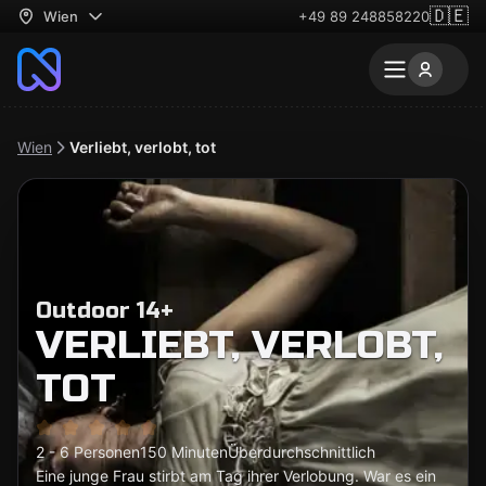
🇩🇪
Wien
+49 89 248858220
Wien
Verliebt, verlobt, tot
Outdoor 14+
VERLIEBT, VERLOBT,
TOT
2 - 6 Personen
150 Minuten
Überdurchschnittlich
Eine junge Frau stirbt am Tag ihrer Verlobung. War es ein