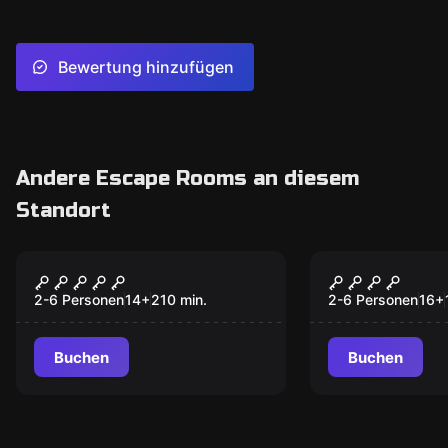
Bewertung hinzufügen
Andere Escape Rooms an diesem
Standort
Outdoor
Outdoor
Verraten, vermisst,
Blutiges G
[vergessen]
2-6 Personen
14
+
210
min.
2-6 Personen
16
+
Buchen
Buchen