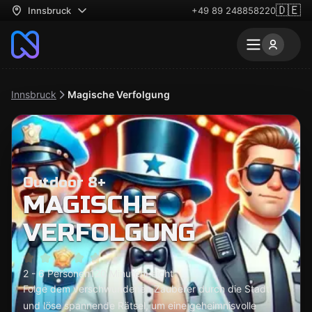
🇩🇪
Innsbruck
+49 89 248858220
Innsbruck
Magische Verfolgung
Outdoor 8+
MAGISCHE
VERFOLGUNG
2 - 6 Personen
120 Minuten
Leicht
Folge dem verschwundenen Zauberer durch die Stadt
und löse spannende Rätsel, um eine geheimnisvolle