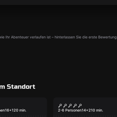
ie Ihr Abenteuer verlaufen ist – hinterlassen Sie die erste Bewertung
m Standort
Outdoor
es Geheimnis
Verraten, vermisst,
[vergessen]
nen
16
+
120
min.
2-6 Personen
14
+
210
min.