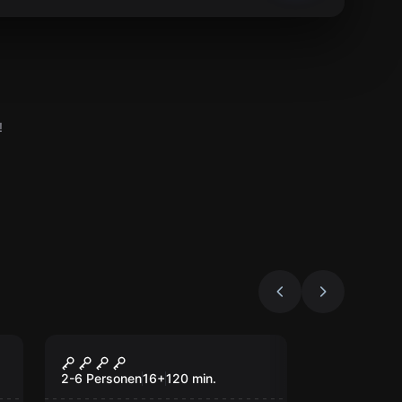
!
Outdoor
Mord unter Hypnose
2-6 Personen
16
+
120
min.