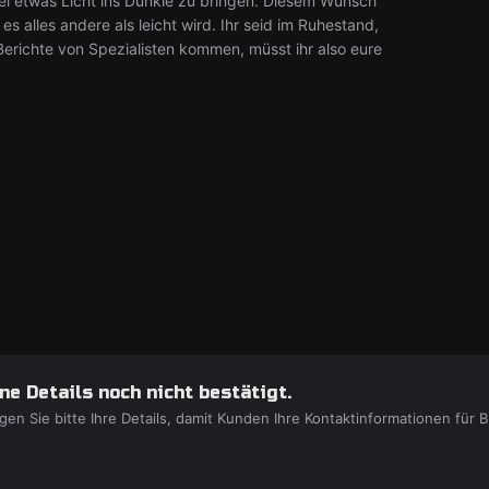
izei etwas Licht ins Dunkle zu bringen. Diesem Wunsch
es alles andere als leicht wird. Ihr seid im Ruhestand,
 an Berichte von Spezialisten kommen, müsst ihr also eure
e Details noch nicht bestätigt.
gen Sie bitte Ihre Details, damit Kunden Ihre Kontaktinformationen fü