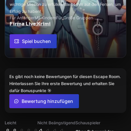
wichtige Mission zu erfüllen. Bleibt ihm auf den Fersen, um
Erfolg zu haben!
Für Anfänger
Mit Kindern
Für Große Gruppen
Firma Live:Krimi
Spiel buchen
Es gibt noch keine Bewertungen für diesen Escape Room.
Hinterlassen Sie Ihre erste Bewertung und erhalten Sie
dafür Bonuspunkte 🎯
Bewertung hinzufügen
Leicht
Nicht Beängstigend
Schauspieler