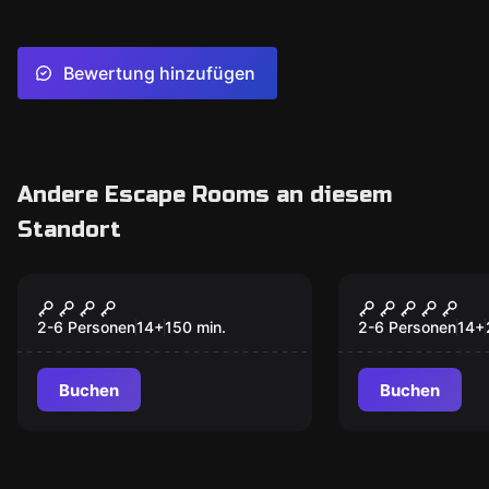
Bewertung hinzufügen
Andere Escape Rooms an diesem
Standort
Outdoor
Outdoor
Verliebt, verlobt, tot
Verraten, v
[vergessen
2-6 Personen
14
+
150
min.
2-6 Personen
14
+
Buchen
Buchen