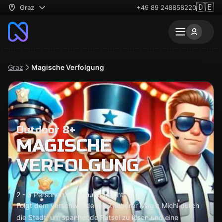
🇩🇪
Graz
+49 89 248858220
Graz
Magische Verfolgung
Outdoor 8+
MAGISCHE
VERFOLGUNG
2 - 6 Personen
120 Minuten
Leicht
Folgt dem verschwundenen Zauberer Magic Michl durch
die Stadt, um spannende Rätsel zu lösen und eine