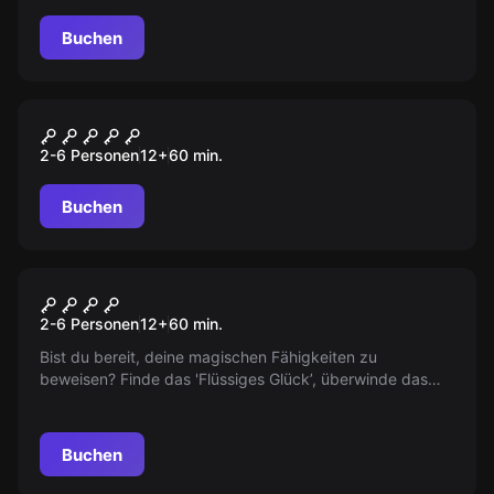
Buchen
Escape Room
Das Labor
2-6 Personen
12
+
60
min.
Buchen
Escape Room
Ministry of Magic
2-6 Personen
12
+
60
min.
Bist du bereit, deine magischen Fähigkeiten zu
beweisen? Finde das 'Flüssiges Glück’, überwinde das
geheime Verlies und meistere deine größte Prüfung bei
Hogwarts. Viel Glück!
Buchen