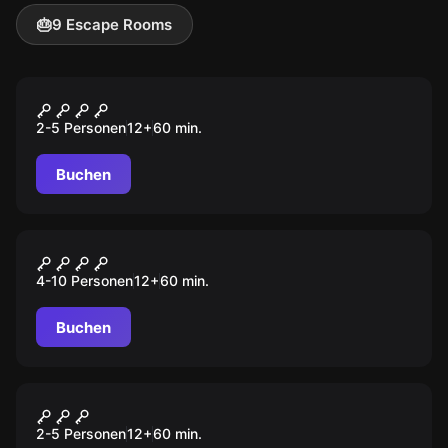
🎂
9 Escape Rooms
Outdoor
OPERATION: F.A.S.T.
2-5 Personen
12
+
60
min.
Buchen
Escape Room
FINAL EXAM HEAD-TO-HEAD
4-10 Personen
12
+
60
min.
Buchen
Escape Room
Zodiac Killer
2-5 Personen
12
+
60
min.