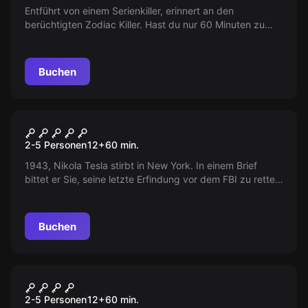
Entführt von einem Serienkiller, erinnert an den
berüchtigten Zodiac Killer. Hast du nur 60 Minuten zu
entkommen, sonst bist du sein nächstes Opfer.
Buchen
Escape Room
Tesla's Mystery
2-5 Personen
12
+
60
min.
1943, Nikola Tesla stirbt in New York. In einem Brief
bittet er Sie, seine letzte Erfindung vor dem FBI zu retten
und der TU Graz zu übergeben. Sie haben nur 60
Minuten ... Das FBI ist bereits auf dem Weg.
Buchen
Escape Room
FINAL EXAM – OPERATION
2-5 Personen
12
+
60
min.
ENTSCHÄRFUNG