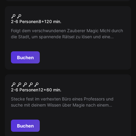
Outdoor
Magische Verfolgung
2-6 Personen
8
+
120
min.
Folgt dem verschwundenen Zauberer Magic Michl durch
die Stadt, um spannende Rätsel zu lösen und eine
wichtige Mission zu erfüllen. Bleibt ihm auf den Fersen,
um Erfolg zu haben!
Buchen
Escape Room
Magic School
2-6 Personen
12
+
60
min.
Stecke fest im verhexten Büro eines Professors und
suche mit deinem Wissen über Magie nach einem
Ausweg! Nutze deinen Zauberstab und Teamarbeit, um
die Flucht zu schaffen!
Buchen