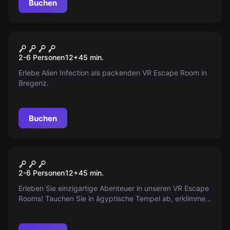
Buchen
Escape Room
Alien Infection
Neu
2-6 Personen
12
+
45
min.
Erlebe Alien Infection als packenden VR Escape Room in
Bregenz.
Buchen
VR
VR Escape Room
2-6 Personen
12
+
45
min.
Erleben Sie einzigartige Abenteuer in unseren VR Escape
Rooms! Tauchen Sie in ägyptische Tempel ab, erklimmen
Sie einen Drachenturm oder lösen Sie Rätsel in
verwunschenen Herrenhäusern. Für alle Altersgruppen
und Fähigkeitsstufen geeignet!