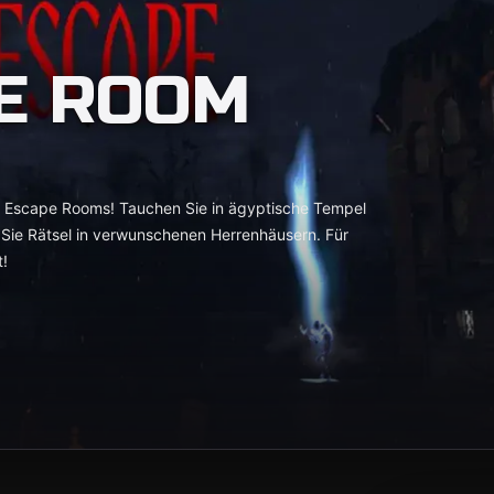
E ROOM
VR Escape Rooms! Tauchen Sie in ägyptische Tempel
 Sie Rätsel in verwunschenen Herrenhäusern. Für
t!