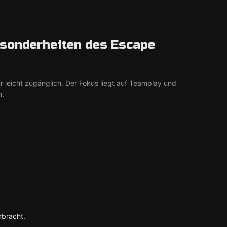
esonderheiten des Escape
r leicht zugänglich. Der Fokus liegt auf Teamplay und
n.
rbracht.