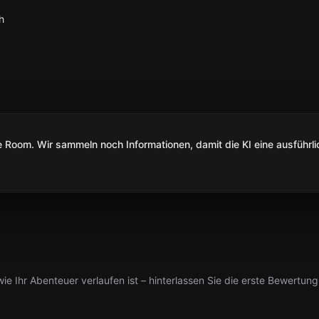
h
Room. Wir sammeln noch Informationen, damit die KI eine ausführli
ie Ihr Abenteuer verlaufen ist – hinterlassen Sie die erste Bewertung