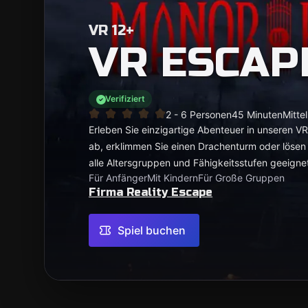
VR 12+
VR ESCAP
Verifiziert
2 - 6 Personen
45 Minuten
Mittel
Erleben Sie einzigartige Abenteuer in unseren 
ab, erklimmen Sie einen Drachenturm oder lösen
alle Altersgruppen und Fähigkeitsstufen geeigne
Für Anfänger
Mit Kindern
Für Große Gruppen
Firma Reality Escape
Spiel buchen