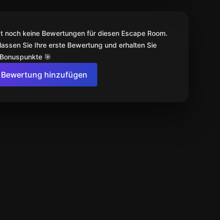
bt noch keine Bewertungen für diesen Escape Room.
lassen Sie Ihre erste Bewertung und erhalten Sie
 Bonuspunkte 🎯
Bewertung hinzufügen