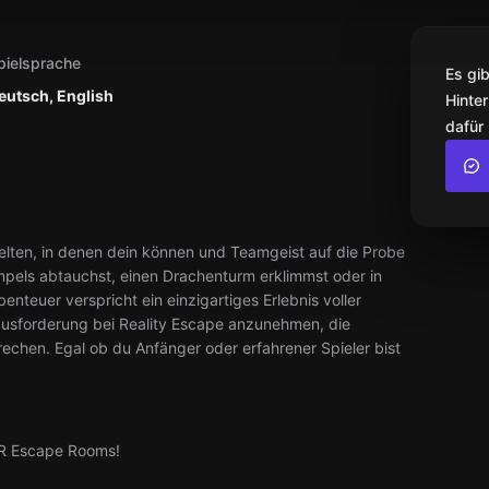
pielsprache
Es gi
eutsch, English
Hinter
dafür
elten, in denen dein können und Teamgeist auf die Probe
mpels abtauchst, einen Drachenturm erklimmst oder in
teuer verspricht ein einzigartiges Erlebnis voller
ausforderung bei Reality Escape anzunehmen, die
echen. Egal ob du Anfänger oder erfahrener Spieler bist
VR Escape Rooms!