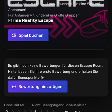
genieße jede Minute voll aus. Tauche ein in eine Welt voller
Abenteuer!
Für Anfänger
Mit Kindern
Für Große Gruppen
Firma Reality Escape
Spiel buchen
Es gibt noch keine Bewertungen für diesen Escape Room.
Hinterlassen Sie Ihre erste Bewertung und erhalten Sie
dafür Bonuspunkte 🎯
Bewertung hinzufügen
Ohne Rätsel
Nicht Beängstigend
Schauspieler