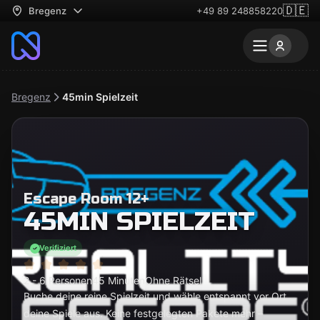
🇩🇪
Bregenz
+49 89 248858220
Bregenz
45min Spielzeit
Escape Room 12+
45MIN SPIELZEIT
Verifiziert
2 - 6 Personen
45 Minuten
Ohne Rätsel
Buche deine reine Spielzeit und wähle entspannt vor Ort
deine Spiele aus. Keine festgelegten Pakete mehr –