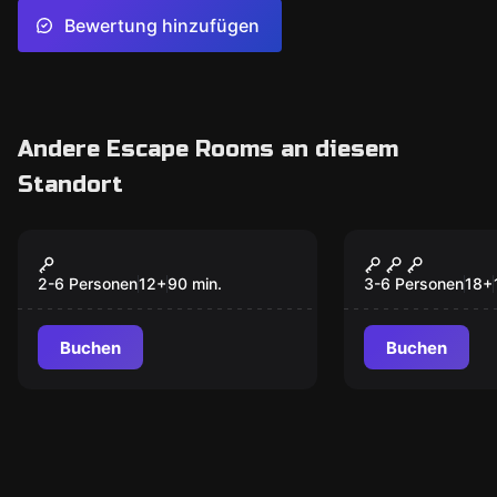
Bewertung hinzufügen
Andere Escape Rooms an diesem
Standort
VR
Escape Room
90min Spielzeit
Die Geschic
Neu
2-6 Personen
12
+
90
min.
3-6 Personen
18
+
Buchen
Buchen