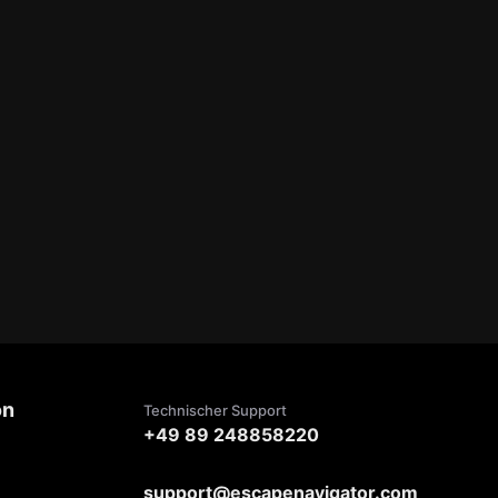
on
Technischer Support
+49 89 248858220
support@escapenavigator.com