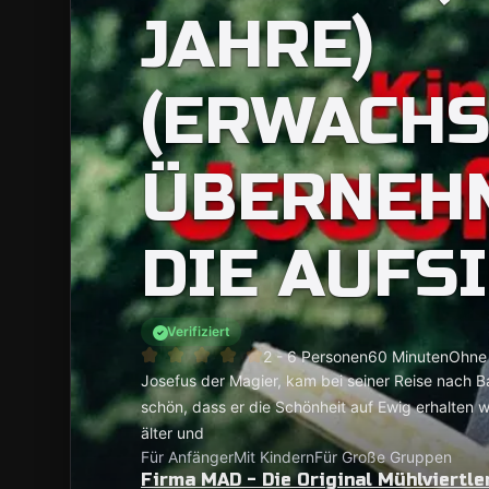
JAHRE)
(ERWACH
ÜBERNEH
DIE AUFS
Verifiziert
2 - 6 Personen
60 Minuten
Ohne 
Josefus der Magier, kam bei seiner Reise nach B
schön, dass er die Schönheit auf Ewig erhalten w
älter und
Für Anfänger
Mit Kindern
Für Große Gruppen
Firma MAD - Die Original Mühlviertl