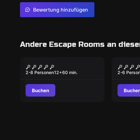
Bewertung hinzufügen
Andere Escape Rooms an diese
Escape Room
Escape R
Pilger Zimmer
Code: 
Neu
2-8 Personen
12
+
60
min.
2-6 Perso
Buchen
Buche