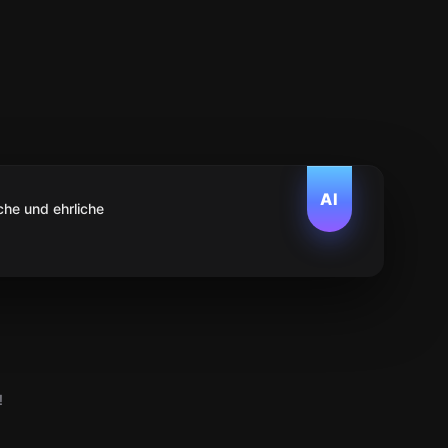
AI
che und ehrliche
!