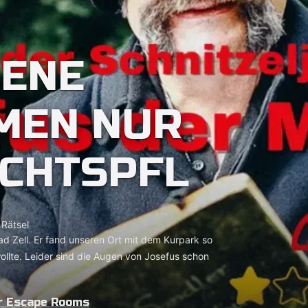
SENE
MEN NUR
ICHTSPFL
Rätsel
ad Zell. Er fand unseren Ort mit dem Kurpark so
ollte. Leider sind die Augen von Josefus schon
er Escape Rooms