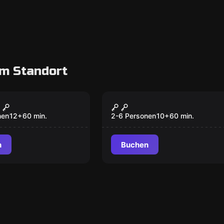
m Standort
oom
Escape Room
Hirsch
Kinder und Jugend
Escape Room
nen
12
+
60
min.
2-6 Personen
10
+
60
min.
n
Buchen