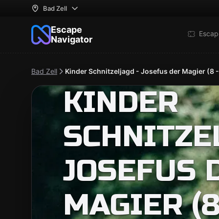
Bad Zell
Escape
Escap
Navigator
Bad Zell
Kinder Schnitzeljagd - Josefus der Magier (8
Escape Room 8+
KINDER
SCHNITZE
JOSEFUS 
MAGIER (8 