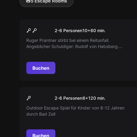
🧸
5 Escape Rooms
Escape Room
Kinder und Jugend Escape
2-6 Personen
10
+
60
min.
Room
Ruger Prantner stirbt bei einem Reitunfall.
Angeblicher Schuldiger: Rudolf von Habsberg.
Verborgenes Testament könnte Burg an Maria
übergeben. Maria ist auf der Flucht. Jetzt suchen!
Buchen
Escape Room
Schnitzeljagd Josefus für
Neu
2-6 Personen
6
+
120
min.
Kinder
Outdoor Escape Spiel für Kinder von 8-12 Jahren
durch Bad Zell
Buchen