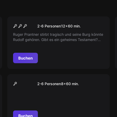
Escape Room
Ruinen Zimmer
2-6 Personen
12
+
60
min.
Ruger Prantner stirbt tragisch und seine Burg könnte
Rudolf gehören. Gibt es ein geheimes Testament?
Kann Maria es finden und rechtzeitig fliehen? Macht
euch auf die Suche!
Buchen
Escape Room
Kinder Schnitzeljagd -
2-6 Personen
8
+
60
min.
Josefus der Magier (8 - 12
Jahre) (Erwachsene
übernehmen nur die
Aufsichtspfl
Buchen