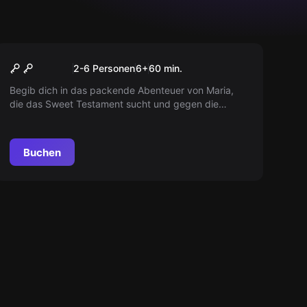
Escape Room
Ruinenzimmer Kids-Version
Neu
2-6 Personen
6
+
60
min.
Begib dich in das packende Abenteuer von Maria,
die das Sweet Testament sucht und gegen die
hinterhältigen Intrigen von Rudolf von Habsberg
kämpft. Wird sie das Erbe ihres Vaters retten können,
bevor es zu spät ist? Der Wettlauf gegen die Zeit hat
Buchen
begonnen!