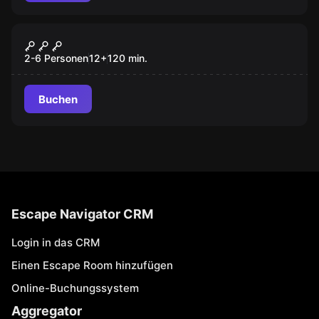
Escape Room
Schnitzeljagd Bad Zell - Archivar
Neu
Horst
2-6 Personen
12
+
120
min.
Buchen
Escape Navigator CRM
Login in das CRM
Einen Escape Room hinzufügen
Online-Buchungssystem
Aggregator