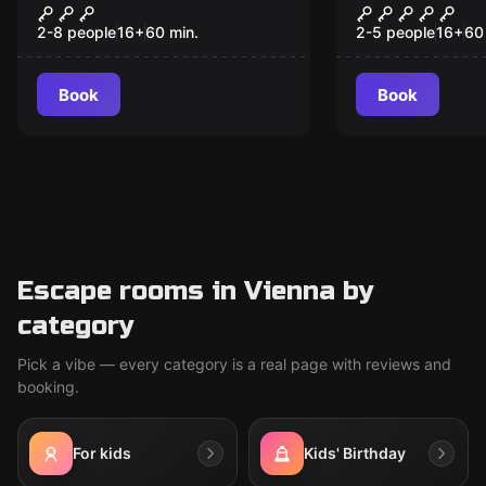
Danube Pirates
Gambling J
2-8 people
16
+
60
min.
2-5 people
16
+
60
Book
Book
Escape rooms in Vienna by
category
Pick a vibe — every category is a real page with reviews and
booking.
For kids
Kids' Birthday