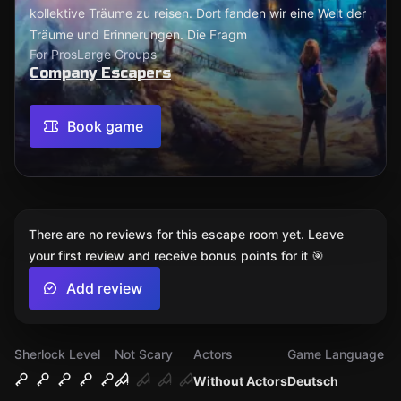
kollektive Träume zu reisen. Dort fanden wir eine Welt der
Träume und Erinnerungen. Die Fragm
For Pros
Large Groups
Company Escapers
Book game
There are no reviews for this escape room yet. Leave
your first review and receive bonus points for it 🎯
Add review
Sherlock Level
Not Scary
Actors
Game Language
Without Actors
Deutsch