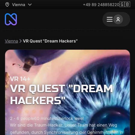
🇬🇧
Vienna
+49 89 248858220
Vienna
VR Quest "Dream Hackers"
VR 14+
VR QUEST "DREAM
HACKERS"
2 - 6 people
60 minutes
Sherlock level
Wir sind die Traum-Hacker. Unser Team hat einen Weg
gefunden, durch Synchronisierung der Gehirnrhythmen in