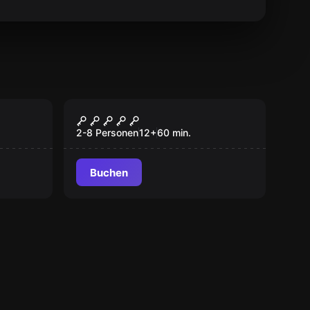
Escape Room
Der Schatz des Komturs
2-8 Personen
12
+
60
min.
Buchen