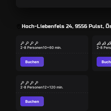
Hoch-Liebenfels 24, 9556 Pulst, Ö
Escape Room
Escape 
Kristallschädel
Der T
Reloaded
Alche
2-8 Personen
10
+
60
min.
2-8 Per
Buchen
Buch
Escape Room
Der Zahn des Drachen
2-8 Personen
12
+
120
min.
Buchen