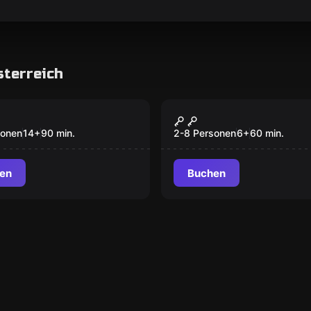
sterreich
Room
Escape Room
rank des
Das Geheimnis des
misten
Kristallschädels
sonen
14
+
90
min.
2-8 Personen
6
+
60
min.
en
Buchen