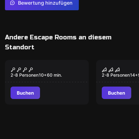
Bewertung hinzufügen
Andere Escape Rooms an diesem
Standort
Escape Room
Escape Room
Kristallschädel
Der Trank 
Reloaded
Alchemiste
2-8 Personen
10
+
60
min.
2-8 Personen
14
+
Buchen
Buchen