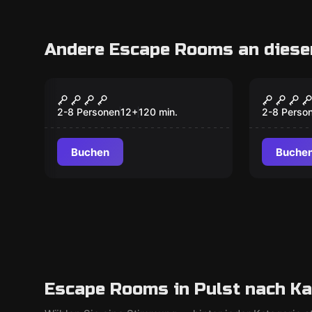
Andere Escape Rooms an diese
Escape Room
Escape R
Der Zahn des Drachen
Krista
Reload
2-8 Personen
12
+
120
min.
2-8 Perso
Buchen
Buche
Escape Rooms in Pulst nach Ka