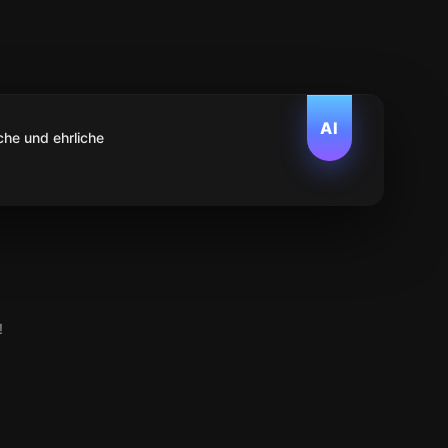
AI
che und ehrliche
!