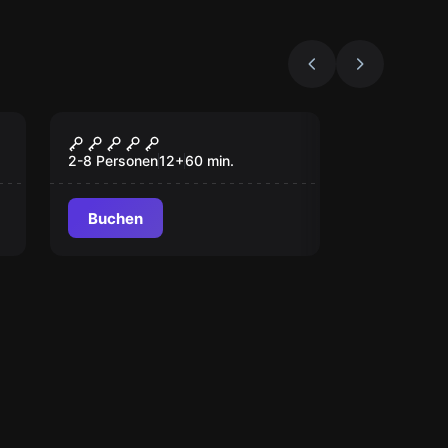
Escape Room
Der Schatz des
Komturs
2-8 Personen
12
+
60
min.
Buchen