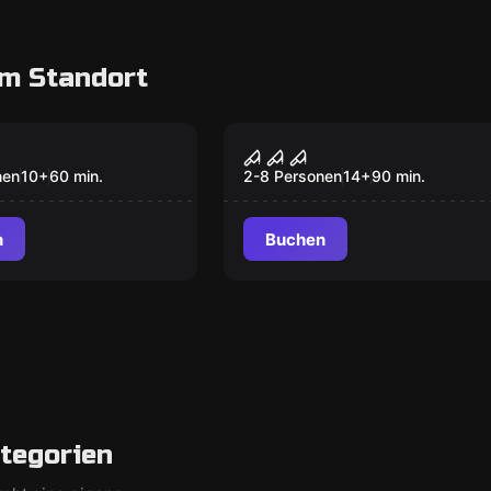
m Standort
oom
Escape Room
llschädel
Der Trank des
ed
Alchemisten
nen
10
+
60
min.
2-8 Personen
14
+
90
min.
n
Buchen
tegorien