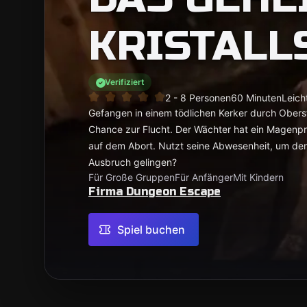
KRISTALL
Verifiziert
2 - 8 Personen
60 Minuten
Leich
Gefangen in einem tödlichen Kerker durch Oberst
Chance zur Flucht. Der Wächter hat ein Magenpr
auf dem Abort. Nutzt seine Abwesenheit, um den 
Ausbruch gelingen?
Für Große Gruppen
Für Anfänger
Mit Kindern
Firma Dungeon Escape
Spiel buchen