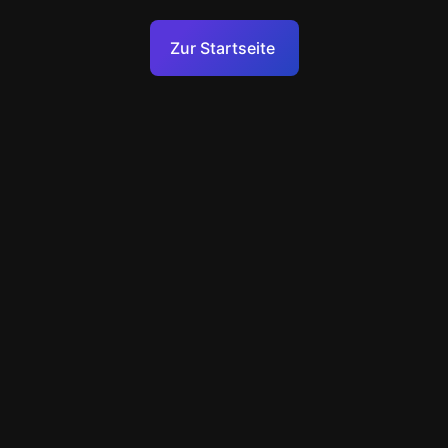
Nutzungsbedingungen
Zur Startseite
Datenschutzrichtlinie
Technischer Support
+49 89 248858220
support@escapenavigator.com
Munich, Germany
Codeum UG
v
1.6.1
Einen Fehler gefunden?
Menü