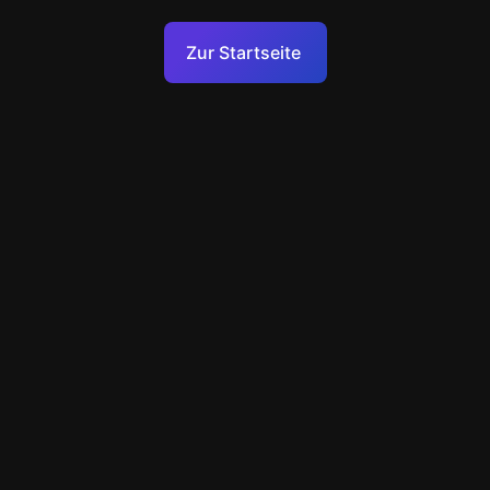
Nutzungsbedingungen
Zur Startseite
Datenschutzrichtlinie
Technischer Support
+49 89 248858220
support@escapenavigator.com
Munich, Germany
Codeum UG
v
1.6.1
Einen Fehler gefunden?
Menü