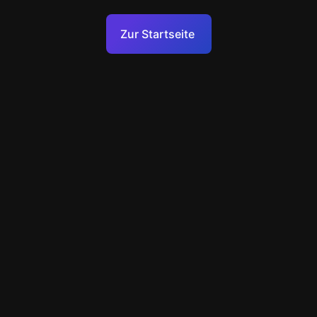
Nutzungsbedingungen
Zur Startseite
Datenschutzrichtlinie
Technischer Support
+49 89 248858220
support@escapenavigator.com
Munich, Germany
Codeum UG
v
1.6.1
Einen Fehler gefunden?
Menü