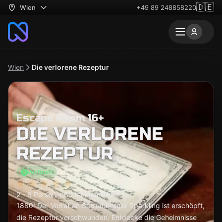
🇩🇪
Wien
+49 89 248858220
Wien
Die verlorene Rezeptur
Escape Room 16+
DIE VERLORENE
REZEPTUR
Verifiziert
2 - 6 Personen
60 Minuten
Mittel
1880: Der Vorrat an Schlumberger Sparkling ist erschöpft,
die Rezeptur verschwunden. Entdecke die Geheimnisse