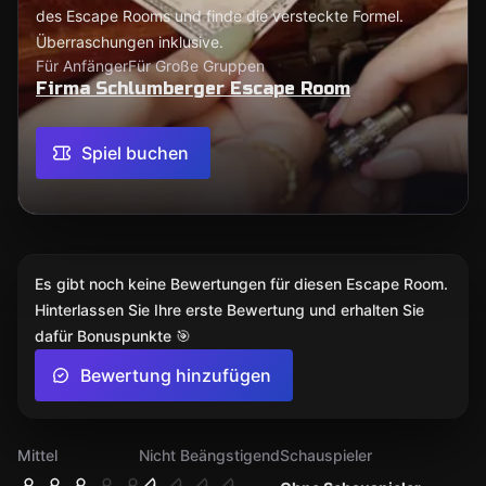
des Escape Rooms und finde die versteckte Formel.
Überraschungen inklusive.
Für Anfänger
Für Große Gruppen
Firma Schlumberger Escape Room
Spiel buchen
Es gibt noch keine Bewertungen für diesen Escape Room.
Hinterlassen Sie Ihre erste Bewertung und erhalten Sie
dafür Bonuspunkte 🎯
Bewertung hinzufügen
Mittel
Nicht Beängstigend
Schauspieler