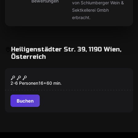
Bewertungen
von Schlumberger Wein &
Sektkellerei Gmbh
erbracht.
Heiligenstädter Str. 39, 1190 Wien,
Österreich
Escape Room
Die verlorene Rezeptur
2-6 Personen
16
+
60
min.
Buchen