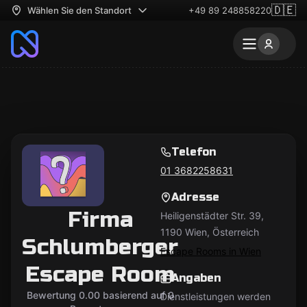
🇩🇪
Wählen Sie den Standort
+49 89 248858220
Telefon
01 3682258631
Adresse
Firma
Heiligenstädter Str. 39,
1190 Wien, Österreich
Schlumberger
Escape Rooms in Wien
Escape Room
Angaben
Bewertung 0.00 basierend auf 0
Dienstleistungen werden