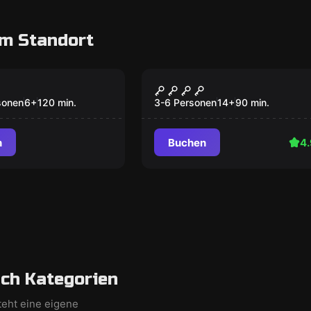
m Standort
Escape Room
E
Herzog Odilo
sonen
6
+
120
min.
3-6 Personen
14
+
90
min.
n
Buchen
4.
ch Kategorien
teht eine eigene