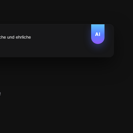
AI
che und ehrliche
!