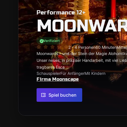
Performance 12+
MOONWAR
Verifiziert
2 - 4 Personen
60 Minuten
Mittel
Moonwards – und der Stein der Magie Alohomora,
Unser neues, in präziser Handarbeit, mit viel Li
tragbares Esca
Schauspieler
Für Anfänger
Mit Kindern
Firma Moonscape
Spiel buchen