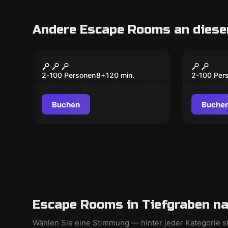
Andere Escape Rooms an diese
Outdoor
Outdoor
Mystery
MOONI
2-100 Personen
8
+
120
min.
2-100 Per
Buchen
Buche
Escape Rooms in Tiefgraben na
Wählen Sie eine Stimmung — hinter jeder Kategorie s