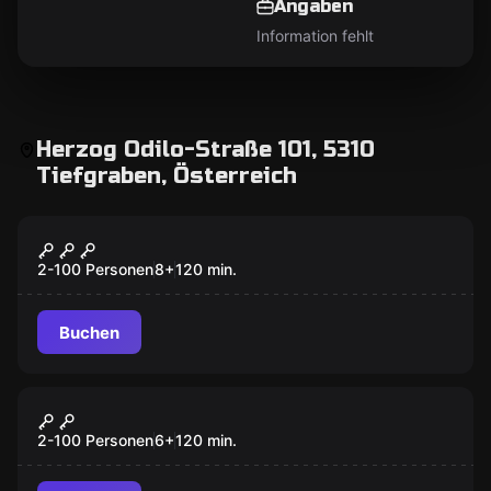
Angaben
Information fehlt
Herzog Odilo-Straße 101, 5310
Tiefgraben, Österreich
Outdoor
Mystery
2-100 Personen
8
+
120
min.
Buchen
Outdoor
MOONIE
2-100 Personen
6
+
120
min.