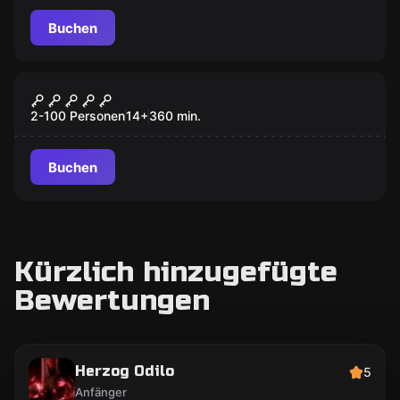
Buchen
Outdoor
DRACHEN MYSTERY
2-100 Personen
14
+
360
min.
Buchen
Kürzlich hinzugefügte
Bewertungen
Herzog Odilo
5
Anfänger