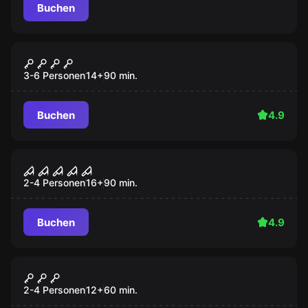
Buchen
Escape Room
Herzog Odilo
3-6 Personen
14
+
90
min.
Buchen
4.9
Escape Room
Amissa Anima Mea
2-4 Personen
16
+
90
min.
Buchen
4.9
Performance
MOONWARDS
2-4 Personen
12
+
60
min.