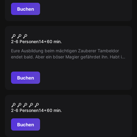
Die Zukunft der magischen Welt liegt in Ihren Händen!
Buchen
Escape Room
Wizard
2-6 Personen
14
+
60
min.
Eure Ausbildung beim mächtigen Zauberer Tambeldor
endet bald. Aber ein böser Magier gefährdet ihn. Habt ihr
genug Mut und Wissen, um ihm das Überlebenselexier zu
geben und ihn zu retten?
Buchen
Escape Room
Lost
2-6 Personen
14
+
60
min.
Buchen