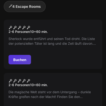
🪄
4 Escape Rooms
Escape Room
Sherlock
Populär
2-6 Personen
10
+
60
min.
Sherlock wurde entführt und seinen Tod droht. Die Liste
der potenziellen Täter ist lang und die Zeit läuft davon.
Könnt ihr helfen, den berühmten Detektiv zu retten?
Buchen
Escape Room
Die Zauberschule
Populär
2-6 Personen
10
+
60
min.
Die magische Welt steht vor dem Untergang – dunkle
Kräfte greifen nach der Macht! Finden Sie den
Zauberstab, das Rezept und die Beschwörungsformel.