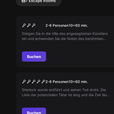
🎂
7 Escape Rooms
Escape Room
Mozarts Geheimnis - Die
Populär
2-6 Personen
10
+
60
min.
Kunst des Klauens
Steigen Sie in die Villa des angesagtesten Künstlers
ein und entwenden Sie die Noten des berühmten
Musikers! Als hochspezialisierte Diebe haben Sie nur
60 Minuten Zeit. Üben Sie Ihre Fingerfertigkeit!
Buchen
Escape Room
Sherlock
Populär
2-6 Personen
10
+
60
min.
Sherlock wurde entführt und seinen Tod droht. Die
Liste der potenziellen Täter ist lang und die Zeit läuft
davon. Könnt ihr helfen, den berühmten Detektiv zu
retten?
Buchen