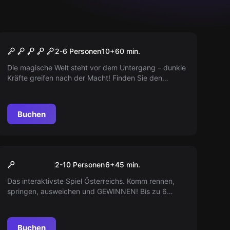
Escape Room
Die Zauberschule
Populär
2-6 Personen
10
+
60
min.
Die magische Welt steht vor dem Untergang – dunkle
Kräfte greifen nach der Macht! Finden Sie den
Zauberstab, das Rezept und die
Beschwörungsformel. Die Zukunft der magischen
Welt liegt in Ihren Händen!
Buchen
Action-Spiel
Pixel Arena
Populär
2-10 Personen
6
+
45
min.
Das interaktivste Spiel Österreichs. Komm rennen,
springen, ausweichen und GEWINNEN! Bis zu 6
Personen können zeitgleich springen.
Buchen