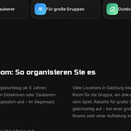
auberer
Für große Gruppen
Outdo
om: So organisieren Sie es
rgeburtstag ab 6 Jahren:
Viele Locations in Salzburg bi
on Detektiven oder Zauberern
Room für die Gruppe, ein dek
rgesslich und – im Gegensatz
dem Spiel, Rabatte für große
gleichzeitig auf – bei einer g
Rooms oder einer Aufteilung i
ms über Magie und