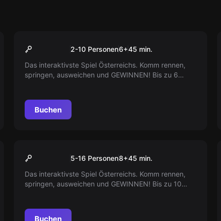
Action-Spiel
Pixel Arena
Populär
2-10 Personen
6
+
45
min.
Das interaktivste Spiel Österreichs. Komm rennen,
springen, ausweichen und GEWINNEN! Bis zu 6
Personen können zeitgleich springen.
Buchen
Action-Spiel
Pixel Arena XL
Populär
5-16 Personen
8
+
45
min.
Das interaktivste Spiel Österreichs. Komm rennen,
springen, ausweichen und GEWINNEN! Bis zu 10
Personen können zeitgleich springen.
Buchen