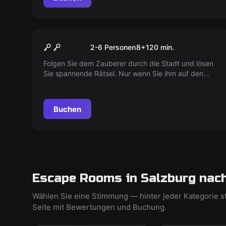
Outdoor
Magische Verfolgung
2-6 Personen
8
+
120
min.
Folgen Sie dem Zauberer durch die Stadt und lösen
Sie spannende Rätsel. Nur wenn Sie ihm auf den
Fersen bleiben, können Sie Ihre Mission erfolgreich
abschließen.
Buchen
Escape Rooms in Salzburg nac
Wählen Sie eine Stimmung — hinter jeder Kategorie s
Seite mit Bewertungen und Buchung.