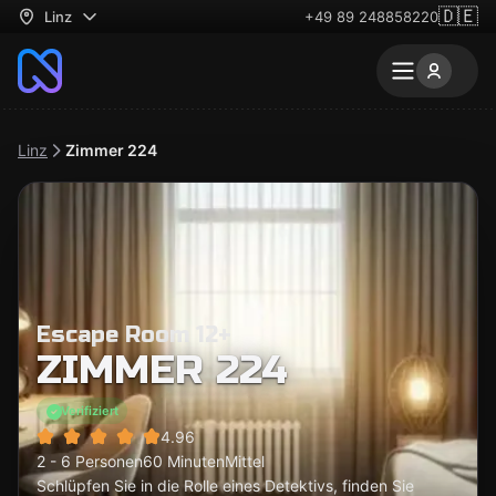
🇩🇪
Linz
+49 89 248858220
Linz
Zimmer 224
Escape Room 12+
ZIMMER 224
Verifiziert
4.96
2 - 6 Personen
60 Minuten
Mittel
Schlüpfen Sie in die Rolle eines Detektivs, finden Sie