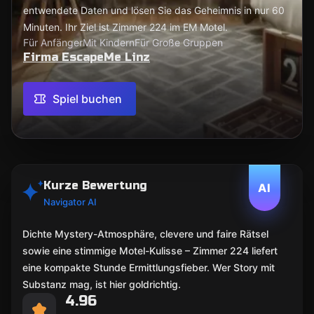
entwendete Daten und lösen Sie das Geheimnis in nur 60
Minuten. Ihr Ziel ist Zimmer 224 im EM Motel.
Für Anfänger
Mit Kindern
Für Große Gruppen
Firma EscapeMe Linz
Spiel buchen
Kurze Bewertung
AI
Navigator AI
Dichte Mystery-Atmosphäre, clevere und faire Rätsel
sowie eine stimmige Motel-Kulisse – Zimmer 224 liefert
eine kompakte Stunde Ermittlungsfieber. Wer Story mit
Substanz mag, ist hier goldrichtig.
4.96