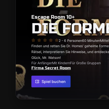
Escape Room 10+
DIE FORM
2 - 6 Personen
60 Minuten
Mittel
Finden und retten Sie Dr. Homes' geheime Formel
Rätsel, interpretieren Sie Hinweise, und entdeck
Glück, Mr. Watson!
Für Anfänger
Mit Kindern
Für Große Gruppen
Firma Secret Room
Spiel buchen