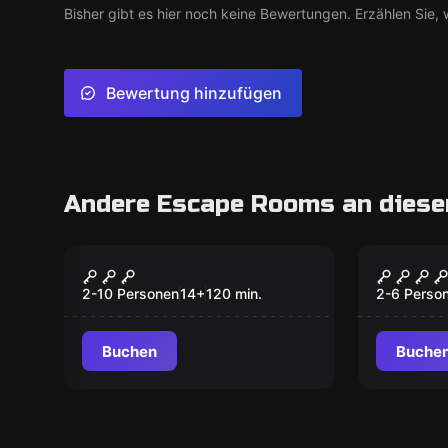
Bisher gibt es hier noch keine Bewertungen. Erzählen Sie, w
Bewertung hinzufügen
Andere Escape Rooms an diese
Outdoor
Escape R
Operation Mindfall
Der Ju
2-10 Personen
14
+
120
min.
2-6 Perso
Buchen
Buche