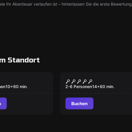
ie Ihr Abenteuer verlaufen ist – hinterlassen Sie die erste Bewertung
m Standort
oom
Escape Room
ngle
Prison Break
nen
10
+
60
min.
2-6 Personen
14
+
60
min.
n
Buchen