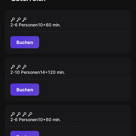
Escape Room
Die Formel
2-6 Personen
10
+
60
min.
Buchen
Outdoor
Operation Mindfall
2-10 Personen
14
+
120
min.
Buchen
Escape Room
Der Jungle
2-6 Personen
10
+
60
min.