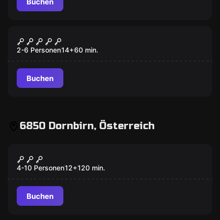
Buchen
Escape Room
Prison Break
2-6 Personen
14
+
60
min.
Buchen
6850 Dornbirn, Österreich
Escape Room
Operation Mindfall
Neu
4-10 Personen
12
+
120
min.
Buchen