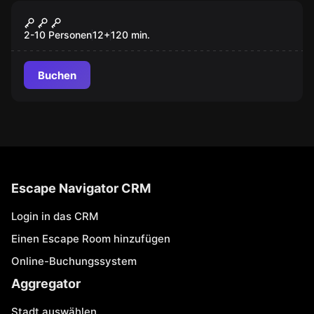
Escape Room
Das magische Portal (Erwachsenen-
Neu
Version)
2-10 Personen
12
+
120
min.
Buchen
Escape Navigator CRM
Login in das CRM
Einen Escape Room hinzufügen
Online-Buchungssystem
Aggregator
Stadt auswählen