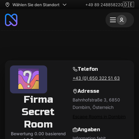
🇩🇪
Wählen Sie den Standort
+49 89 248858220
Telefon
+43 (0) 650 322 51 63
Adresse
Firma
Bahnhofstraße 3, 6850
Dornbirn, Österreich
Secret
Escape Rooms in Dornbirn
Room
Angaben
Bewertung 0.00 basierend
Information fehlt