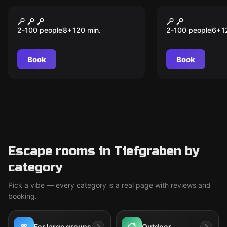
Outdoor
Outdoor
Mystery
MOONIE
2-100 people
8
+
120
min.
2-100 people
6
+
1
Book
Book
Escape rooms in Tiefgraben by
category
Pick a vibe — every category is a real page with reviews and
booking.
For large groups
Outdoor