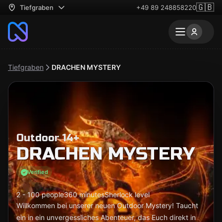
🇬🇧
Tiefgraben
+49 89 248858220
Tiefgraben
DRACHEN MYSTERY
Outdoor 14+
DRACHEN MYSTERY
Verified
2 - 100 people
360 minutes
Sherlock level
Willkommen bei unserer neuen Outdoor Mystery! Taucht
ein in ein unvergessliches Abenteuer, das Euch direkt in