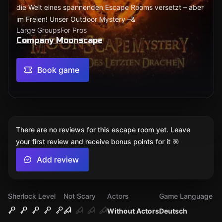
die Welt eines spannenden Escape Rooms versetzt – aber
im Freien! Unser Outdoor Mystery –&
Large Groups
For Pros
Company Moonscape
Book game
There are no reviews for this escape room yet. Leave
your first review and receive bonus points for it 🎯
Add review
Sherlock Level
Not Scary
Actors
Game Language
Without Actors
Deutsch