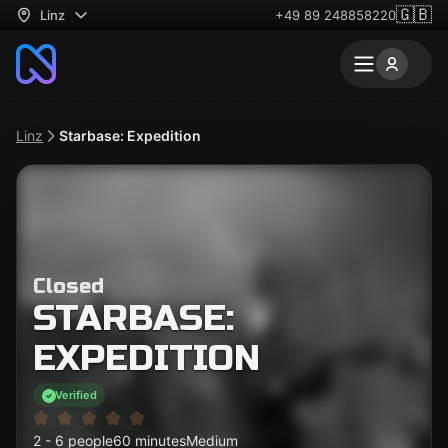
🇬🇧
Linz
+49 89 248858220
Linz
Starbase: Expedition
Closed
STARBASE:
EXPEDITION
Verified
2 - 6 people
60 minutes
Medium