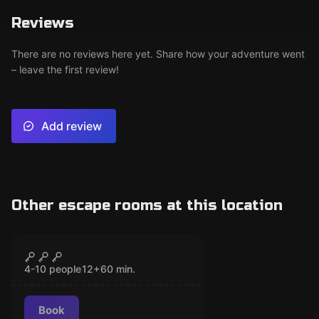
Reviews
There are no reviews here yet. Share how your adventure went
– leave the first review!
Add review
Other escape rooms at this location
VR
Kernel: Bunker
CLOSED
4-10 people
12
+
60
min.
Book