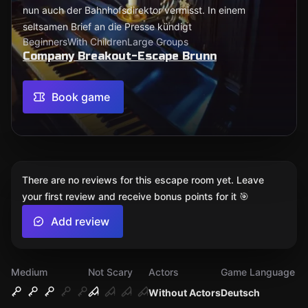
nun auch der Bahnhofsdirektor vermisst. In einem
seltsamen Brief an die Presse kündigt
Beginners
With Children
Large Groups
Company Breakout-Escape Brunn
Book game
There are no reviews for this escape room yet. Leave
your first review and receive bonus points for it 🎯
Add review
Medium
Not Scary
Actors
Game Language
Without Actors
Deutsch