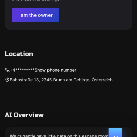
I am the owner
Location
+4*********
Show phone number
Bahnstraße 13, 2345 Brunn am Gebirge, Österreich
AI Overview
We currently have little data on this escape room. We