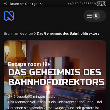
🇬🇧
Brunn am Gebirge
+49 89 248858220
Brunn am Gebirge
Das Geheimnis des Bahnhofdirektors
Escape room 12+
DAS GEHEIMNIS DES
BAHNHOFDIREKTORS
2 - 6 people
60 minutes
Medium
Seit Monaten verunsichert ein Unbekannter das Land. Drei
Personen sind bereits verschwunden und seit gestern ist