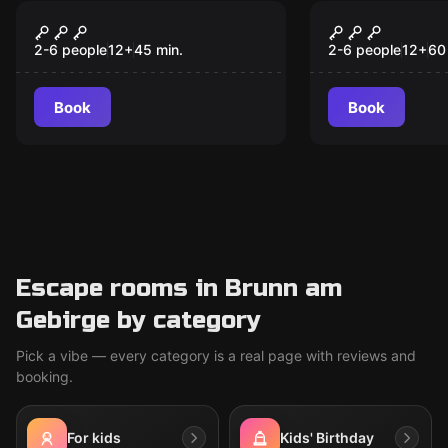
Escape room
Escape room
The Compliance
Der perfekt
New
Escape Room
Kunstraub
2-6 people
12
+
45
min.
2-6 people
12
+
60
Book
Book
Escape rooms in Brunn am
Gebirge by category
Pick a vibe — every category is a real page with reviews and
booking.
For kids
Kids' Birthday